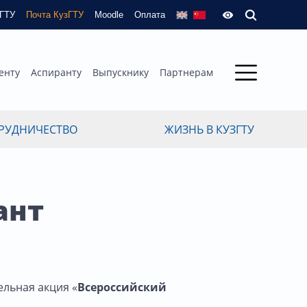
зГТУ
Почта КузГТУ
Moodle
Оплата
енту
Аспиранту
Выпускнику
Партнерам
РУДНИЧЕСТВО
ЖИЗНЬ В КУЗГТУ
ант
ельная акция «
Всероссийский