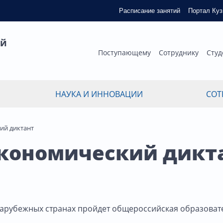
Расписание занятий
Портал Ку
ый
Поступающему
Сотруднику
Студ
НАУКА И ИННОВАЦИИ
СОТ
ий диктант
экономический дикт
в зарубежных странах пройдет общероссийская образоват