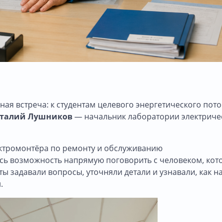
ая встреча: к студентам целевого энергетического пото
талий Лушников
— начальник лаборатории электриче
ктромонтёра по ремонту и обслуживанию
лась возможность напрямую поговорить с человеком, ко
ы задавали вопросы, уточняли детали и узнавали, как н
.