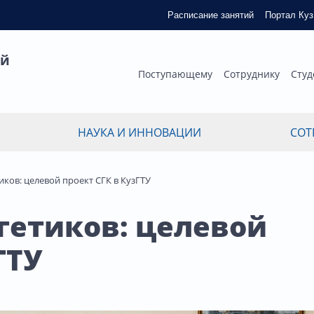
Расписание занятий
Портал Ку
ый
Поступающему
Сотруднику
Студ
НАУКА И ИННОВАЦИИ
СОТ
иков: целевой проект СГК в КузГТУ
ргетиков: целевой
ГТУ