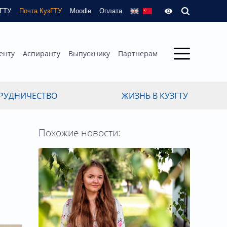
зГТУ
Почта КузГТУ
Moodle
Оплата
енту
Аспиранту
Выпускнику
Партнерам
РУДНИЧЕСТВО
ЖИЗНЬ В КУЗГТУ
Похожие новости: