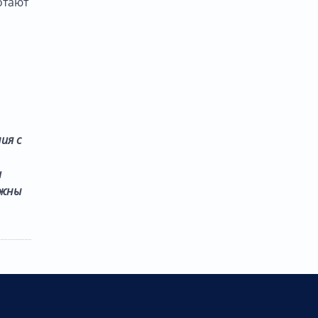
отают
ия с
и
лжны