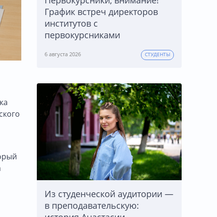
Первокурсники, внимание!
График встреч директоров
институтов с
первокурсниками
6 августа 2026
СТУДЕНТЫ
ка
ского
торый
а
Из студенческой аудитории —
в преподавательскую: