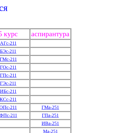
ся
5 курс
аспирантура
АГс-211
БЭс-211
ГМс-211
ГОс-211
ГПс-211
ГЭс-211
ИБс-211
КСс-211
ОПс-211
ГМа-251
ФПс-211
ГПа-251
ИВа-251
Ма-251