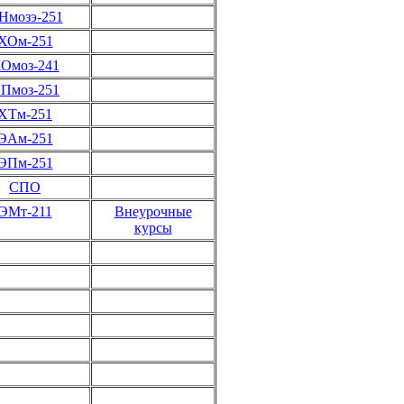
Нмозэ-251
ХОм-251
Омоз-241
Пмоз-251
ХТм-251
ЭАм-251
ЭПм-251
СПО
ЭМт-211
Внеурочные
курсы