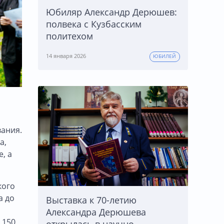
Юбиляр Александр Дерюшев:
полвека с Кузбасским
политехом
14 января 2026
ЮБИЛЕЙ
вания.
а,
, а
кого
а до
Выставка к 70-летию
Александра Дерюшева
 150