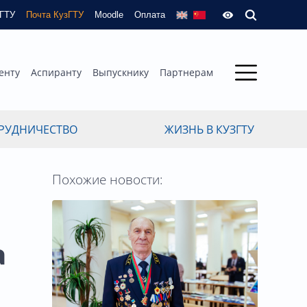
зГТУ
Почта КузГТУ
Moodle
Оплата
енту
Аспиранту
Выпускнику
Партнерам
РУДНИЧЕСТВО
ЖИЗНЬ В КУЗГТУ
Похожие новости:
а