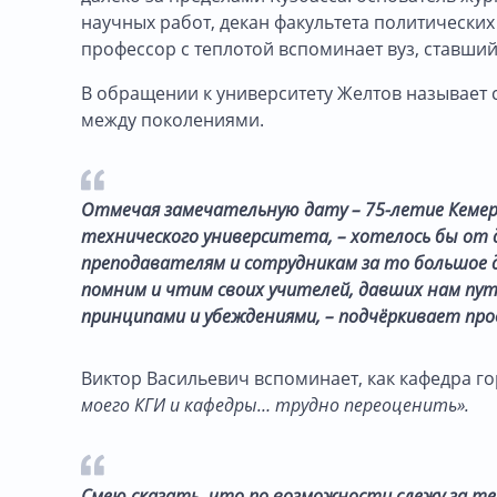
научных работ, декан факультета политических
профессор с теплотой вспоминает вуз, ставший 
В обращении к университету Желтов называет 
между поколениями.
Отмечая замечательную дату – 75-летие Кемер
технического университета, – хотелось бы от 
преподавателям и сотрудникам за то большое де
помним и чтим своих учителей, давших нам пут
принципами и убеждениями, – подчёркивает про
Виктор Васильевич вспоминает, как кафедра г
моего КГИ и кафедры… трудно переоценить».
Смею сказать, что по возможности слежу за те