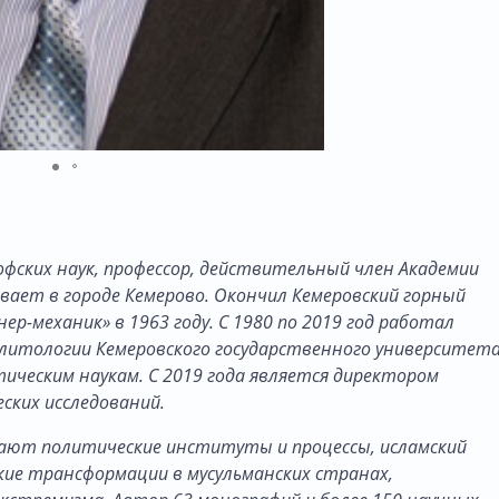
фских наук, профессор, действительный член Академии
живает в городе Кемерово. Окончил Кемеровский горный
-механик» в 1963 году. С 1980 по 2019 год работал
литологии Кемеровского государственного университет
итическим наукам. С 2019 года является директором
ских исследований.
ают политические институты и процессы, исламский
кие трансформации в мусульманских странах,