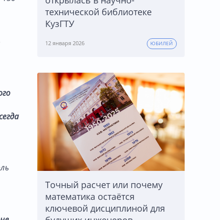
открылась в научно-
технической библиотеке
КузГТУ
»
12 января 2026
ЮБИЛЕЙ
ого
сегда
оль
Точный расчет или почему
математика остаётся
ключевой дисциплиной для
будущих инженеров
 не