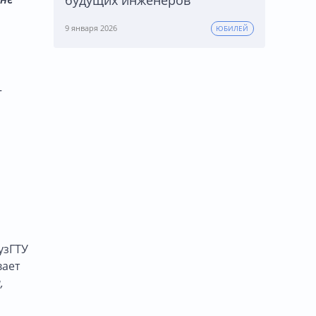
9 января 2026
ЮБИЛЕЙ
-
узГТУ
вает
,