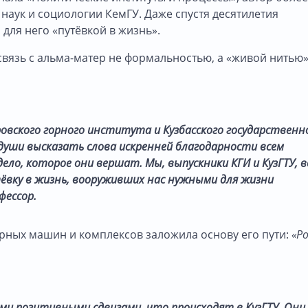
 наук и социологии КемГУ. Даже спустя десятилетия
для него «путёвкой в жизнь».
связь с альма-матер не формальностью, а «живой нитью
овского горного института и Кузбасского государственн
души высказать слова искренней благодарности всем
ло, которое они вершат. Мы, выпускники КГИ и КузГТУ, в
ёвку в жизнь, вооруживших нас нужными для жизни
фессор.
орных машин и комплексов заложила основу его пути:
«Р
ми позитивными сдвигами, что происходят в КузГТУ. Они