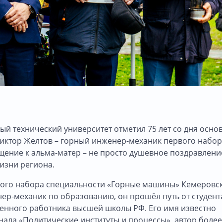
ный технический университет отметил 75 лет со дня осно
Виктор Желтов – горный инженер-механик первого набор
щение к альма-матер – не просто душевное поздравление
изни региона.
рвого набора специальности «Горные машины» Кемеровс
нер-механик по образованию, он прошёл путь от студент
женного работника высшей школы РФ. Его имя известно
нала «Политические институты и процессы», автор более