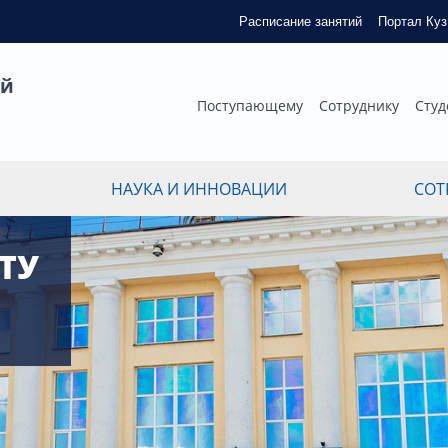
Расписание занятий
Портал Ку
ый
Поступающему
Сотруднику
Студ
НАУКА И ИННОВАЦИИ
СОТ
ГТУ