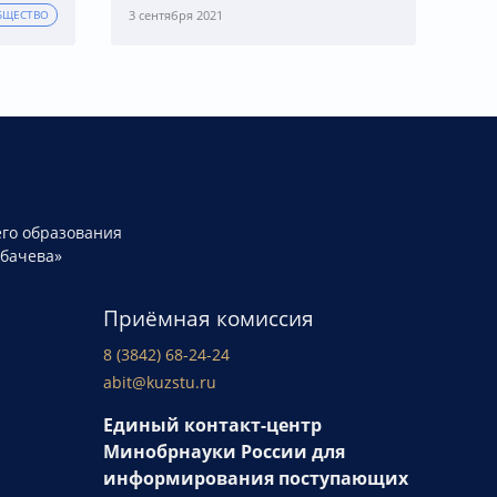
3 сентября 2021
БЩЕСТВО
го образования
рбачева»
Приёмная комиссия
8 (3842) 68-24-24
abit@kuzstu.ru
Единый контакт-центр
Минобрнауки России для
информирования поступающих