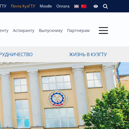
зГТУ
Почта КузГТУ
Moodle
Оплата
енту
Аспиранту
Выпускнику
Партнерам
РУДНИЧЕСТВО
ЖИЗНЬ В КУЗГТУ