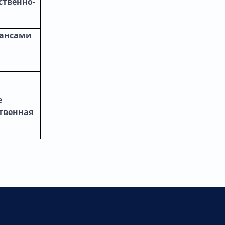
ственно-
нансами
е
твенная