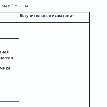
года и 4 месяца
Вступительные испытания
мная
цессов
омике
ы