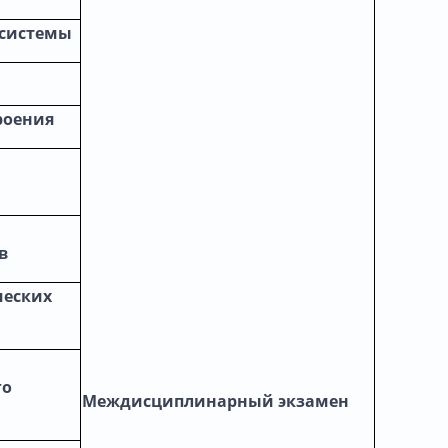
 системы
роения
в
ческих
го
Междисциплинарный экзамен