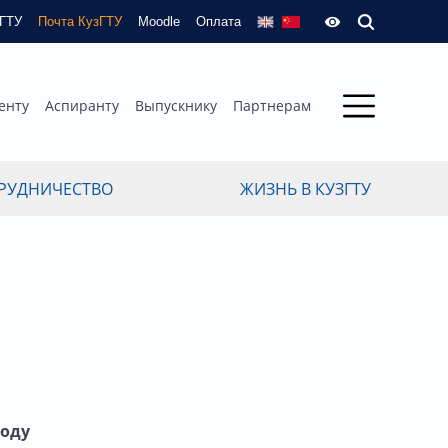
зГТУ
Почта КузГТУ
Moodle
Оплата
енту
Аспиранту
Выпускнику
Партнерам
РУДНИЧЕСТВО
ЖИЗНЬ В КУЗГТУ
году