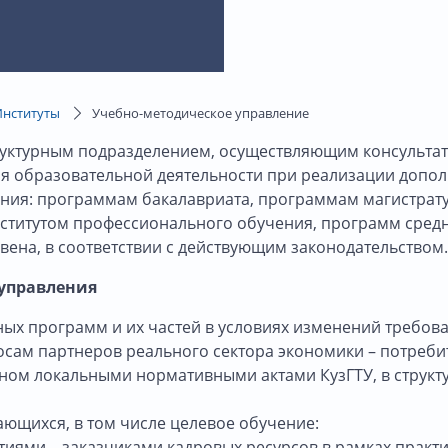
Институты
Учебно-методическое управление
руктурным подразделением, осуществляющим консульта
ия образовательной деятельности при реализации доп
ния: программам бакалавриата, программам магистрат
институтом профессионального обучения, программ сре
вена, в соответствии с действующим законодательством.
управления
ых программ и их частей в условиях изменений требова
осам партнеров реального сектора экономики – потреби
енном локальными нормативными актами КузГТУ, в струк
ающихся, в том числе целевое обучение:
иями – заказчиками кадровых ресурсов в рамках практи