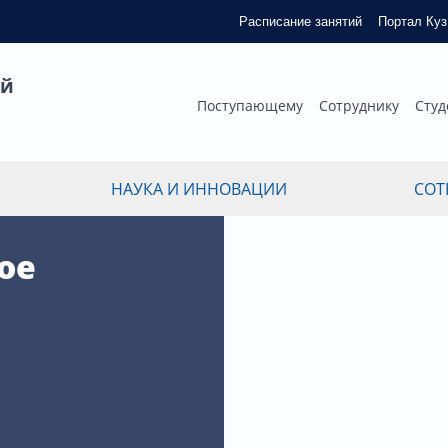
Расписание занятий
Портал Ку
ый
Поступающему
Сотруднику
Студ
НАУКА И ИННОВАЦИИ
СОТ
ое