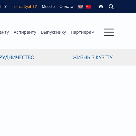
зГТУ
Почта КузГТУ
Moodle
Оплата
енту
Аспиранту
Выпускнику
Партнерам
РУДНИЧЕСТВО
ЖИЗНЬ В КУЗГТУ