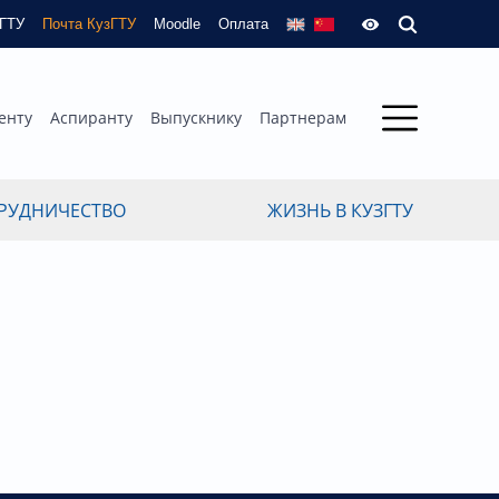
зГТУ
Почта КузГТУ
Moodle
Оплата
енту
Аспиранту
Выпускнику
Партнерам
РУДНИЧЕСТВО
ЖИЗНЬ В КУЗГТУ