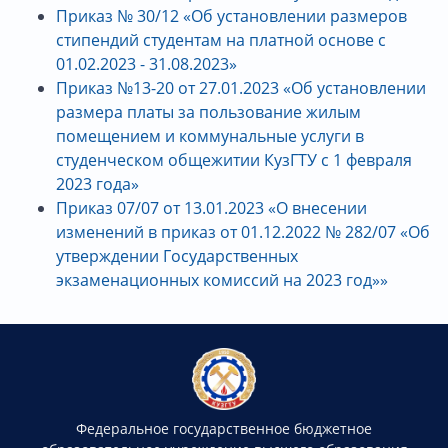
Приказ № 30/12 «Об установлении размеров
стипендий студентам на платной основе с
01.02.2023 - 31.08.2023»
Приказ №13-20 от 27.01.2023 «Об установлении
размера платы за пользование жилым
помещением и коммунальные услуги в
студенческом общежитии КузГТУ с 1 февраля
2023 года»
Приказ 07/07 от 13.01.2023 «О внесении
изменений в приказ от 01.12.2022 № 282/07 «Об
утверждении Государственных
экзаменационных комиссий на 2023 год»»
Федеральное государственное бюджетное