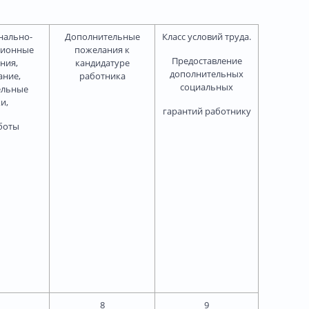
нально-
Дополнительные
Класс условий труда.
ционные
пожелания к
Предоставление
ния,
кандидатуре
дополнительных
ание,
работника
социальных
ельные
и,
гарантий работнику
боты
8
9