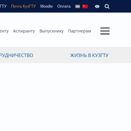
зГТУ
Почта КузГТУ
Moodle
Оплата
енту
Аспиранту
Выпускнику
Партнерам
РУДНИЧЕСТВО
ЖИЗНЬ В КУЗГТУ