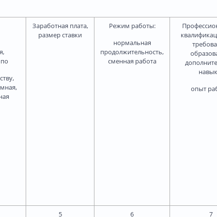
Заработная плата,
Режим работы:
Профессио
размер ставки
квалифика
нормальная
требова
я,
продолжительность,
образов
 по
сменная работа
дополнит
навык
ству,
омная,
опыт ра
ная
5
6
7