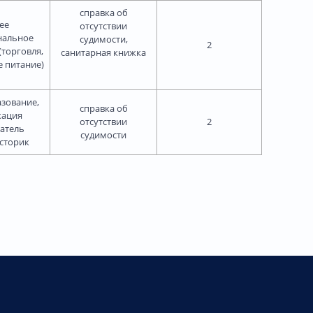
справка об
ее
отсутствии
нальное
судимости,
2
(торговля,
санитарная книжка
 питание)
зование,
справка об
кация
отсутствии
2
атель
судимости
историк