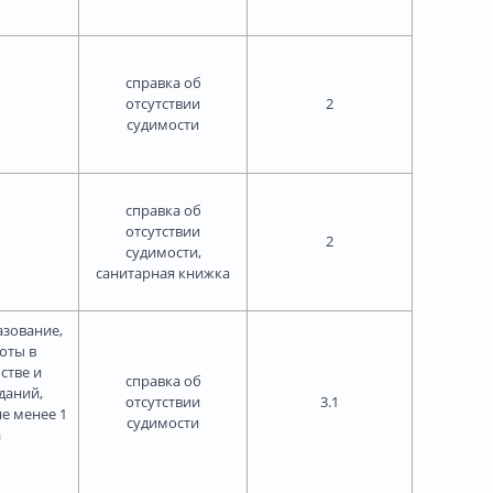
справка об
отсутствии
2
судимости
справка об
отсутствии
2
судимости,
санитарная книжка
азование,
оты в
стве и
справка об
даний,
отсутствии
3.1
е менее 1
судимости
а