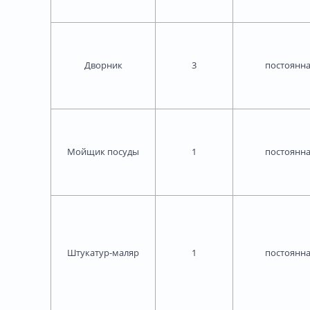
Дворник
3
постоянн
Мойщик посуды
1
постоянн
Штукатур-маляр
1
постоянн