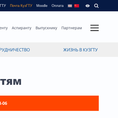
зГТУ
Почта КузГТУ
Moodle
Оплата
енту
Аспиранту
Выпускнику
Партнерам
РУДНИЧЕСТВО
ЖИЗНЬ В КУЗГТУ
етям
3-06