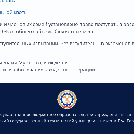
ов СВО
льной квоты
 и членов их семей установлено право поступать в росс
е 10% от общего объема бюджетных мест.
ступительных испытаний. Без вступительных экзаменов в
енами Мужества, и их детей;
ье или заболевание в ходе спецоперации.
осударственное бюджетное образовательное учреждение высше
ский государственный технический университет имени Т.Ф. Го