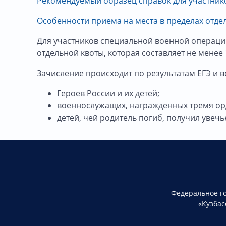
Рекомендуемый образец справок для участник
Особенности приема на места в пределах отде
Для участников специальной военной операции
отдельной квоты, которая составляет не мене
Зачисление происходит по результатам ЕГЭ и в
Героев России и их детей;
военнослужащих, награжденных тремя орд
детей, чей родитель погиб, получил увеч
Федеральное г
«Кузбас