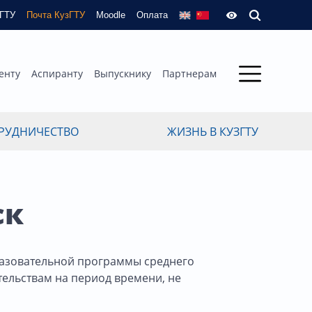
зГТУ
Почта КузГТУ
Moodle
Оплата
енту
Аспиранту
Выпускнику
Партнерам
РУДНИЧЕСТВО
ЖИЗНЬ В КУЗГТУ
ск
разовательной программы среднего
ельствам на период времени, не