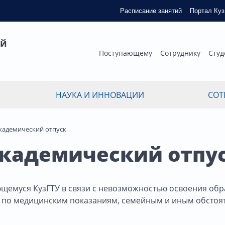
Расписание занятий
Портал Ку
ый
Поступающему
Сотруднику
Студ
НАУКА И ИННОВАЦИИ
СОТ
кадемический отпуск
кадемический отпу
ющемуся КузГТУ в связи с невозможностью освоения об
по медицинским показаниям, семейным и иным обстоят