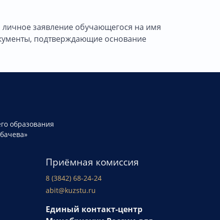
я личное заявление обучающегося на имя
 документы, подтверждающие основание
го образования
рбачева»
Приёмная комиссия
8 (3842) 68-24-24
abit@kuzstu.ru
Единый контакт-центр