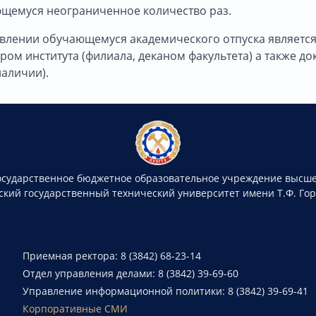
ющемуся неограниченное количество раз.
влении обучающемуся академического отпуска являетс
ором института (филиала, деканом факультета) а также
наличии).
осударственное бюджетное образовательное учреждение высше
ский государственный технический университет имени Т.Ф. Го
Приемная ректора: 8 (3842) 68-23-14
Отдел управления делами: 8 (3842) 39-69-60
Управление информационной политики: 8 (3842) 39-69-41
Корпоративные СМИ