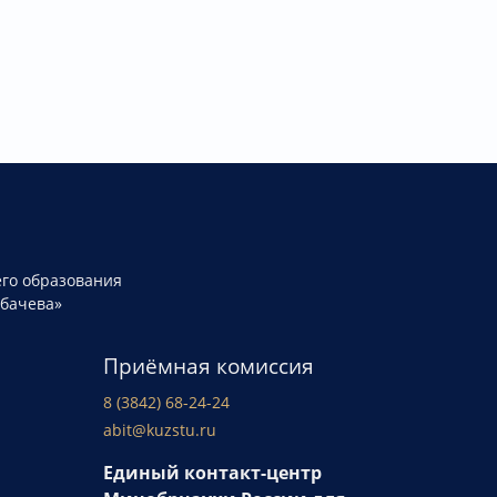
го образования
рбачева»
Приёмная комиссия
8 (3842) 68-24-24
abit@kuzstu.ru
Единый контакт-центр