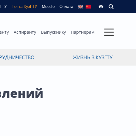
зГТУ
Почта КузГТУ
Moodle
Оплата
енту
Аспиранту
Выпускнику
Партнерам
РУДНИЧЕСТВО
ЖИЗНЬ В КУЗГТУ
влений