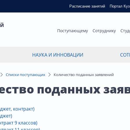
Расписание занятий
Портал Ку
ый
Поступающему
Сотруднику
Студ
НАУКА И ИННОВАЦИИ
СОТ
Списки поступающих
Количество поданных заявлений
ество поданных зая
жет, контракт)
джет)
тракт 9 классов)
тракт 11 классов)