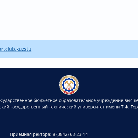
ortclub.kuzstu
осударственное бюджетное образовательное учреждение высше
ский государственный технический университет имени Т.Ф. Го
Приемная ректора: 8 (3842) 68-23-14