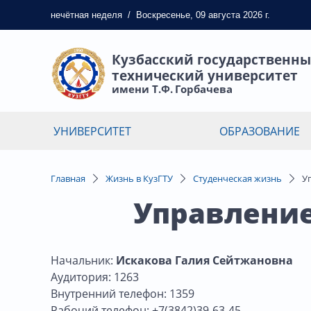
нечётная
неделя
/
Воскресенье, 09 августа 2026 г.
Кузбасский государственн
технический университет
имени Т.Ф. Горбачева
УНИВЕРСИТЕТ
ОБРАЗОВАНИЕ
Главная
Жизнь в КузГТУ
Студенческая жизнь
У
Управление
Начальник:
Искакова Галия Сейтжановна
Аудитория: 1263
Внутренний телефон: 1359
Рабочий телефон: +7(3842)39-63-45