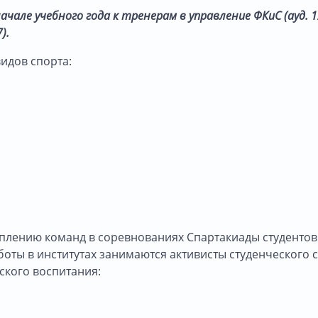
чале учебного года к тренерам в управление ФКиС (ауд. 12
7).
видов спорта:
ступлению команд в соревнованиях Спартакиады студент
оты в институтах занимаются активисты студенческого 
ского воспитания: