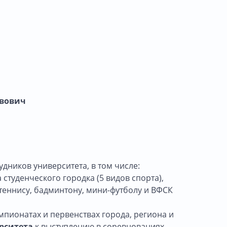
авович
дников университета, в том числе:
студенческого городка (5 видов спорта),
теннису, бадминтону, мини-футболу и ВФСК
пионатах и первенствах города, региона и
рситета
к выступлению в соревнованиях