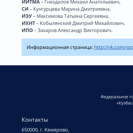
ИИТМА
– Гнездилов Михаил Анатольевич,
СИ
– Кунгурцева Марина Дмитриевна,
ИЭУ
– Максимова Татьяна Сергеевна,
ИХНТ
– Кобылянский Дмитрий Михайлович,
ИПО
– Захаров Александр Викторович.
Информационная страница:
http://vk.com/sp
Федеральное г
«Кузбас
Контакты
650000, г. Кемерово,