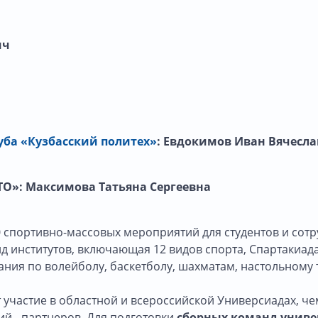
ич
уба «Кузбасский политех»
:
Евдокимов Иван Вячесл
ТО»:
Максимова Татьяна Сергеевна
 спортивно-массовых мероприятий для студентов и сотру
 институтов, включающая 12 видов спорта, Спартакиада 
ия по волейболу, баскетболу, шахматам, настольному 
частие в областной и всероссийской Универсиадах, чем
ий - партнеров. Для подготовки
сборных команд униве