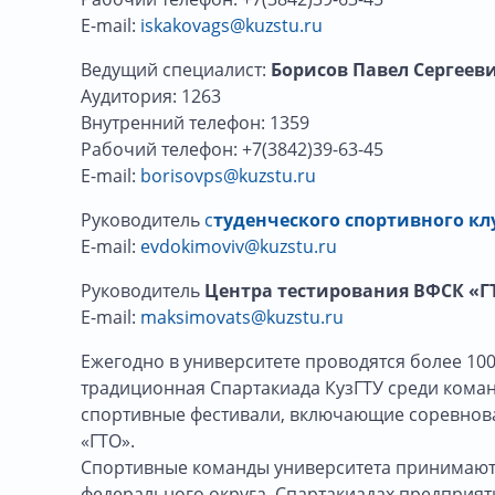
E-mail:
iskakovags@kuzstu.ru
Ведущий специалист:
Борисов Павел Сергеев
Аудитория: 1263
Внутренний телефон: 1359
Рабочий телефон: +7(3842)39-63-45
E-mail:
borisovps@kuzstu.ru
Руководитель
с
туденческого спортивного кл
E-mail:
evdokimoviv@kuzstu.ru
Руководитель
Центра тестирования ВФСК «Г
E-mail:
maksimovats@kuzstu.ru
Ежегодно в университете проводятся более 100
традиционная Спартакиада КузГТУ среди команд
спортивные фестивали, включающие соревнован
«ГТО».
Спортивные команды университета принимают у
федерального округа, Спартакиадах предприят