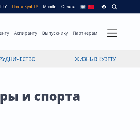
зГТУ
Почта КузГТУ
Moodle
Оплата
енту
Аспиранту
Выпускнику
Партнерам
РУДНИЧЕСТВО
ЖИЗНЬ В КУЗГТУ
ры и спорта