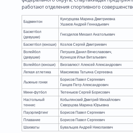
работают отделения спортивного совершенство
Кунгурцева Марина Дмитриевна
Бадминтон
Ушаков Андрей Геннадьевич
Баскетбол
Гнездилов Михаил Анатольевич
(девушки)
Баскетбол (юноши)
Козлов Сергей Дмитриевич
Волейбол
Пегушев Данил Вячеславович,
(девушки)
Кузнецов Илья Витальевич
Волейбол (юноши)
Визгавлюст Алексей Александрович
Легкая атлетика
Максимова Татьяна Сергеевна
Борисов Павел Сергеевич
Лыжные гонки
Ганцев Петр Александрович
Мини-футбол
Тютеньков Сергей Борисович
Настольный
Кобылянский Дмитрий Михайлович
теннис
Скворцова Марина Юрьевна
Пауэрлифтинг
Борисов Павел Сергеевич
Плавание
Борисов Павел Сергеевич
Шахматы
Бувальцев Андрей Николаевич