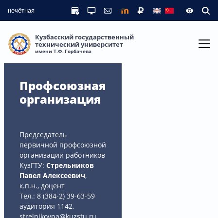
нечётная
Кузбасский государственный
технический университет
имени Т.Ф. Горбачева
Профсоюзная
организация
Председатель
первичной профсоюзной
организации работников
КузГТУ:
Стрельников
Павел Алексеевич
,
к.п.н., доцент
Тел.: 8 (384-2) 39-63-59
аудитория 1142,
strelnikovpa@kuzstu.ru