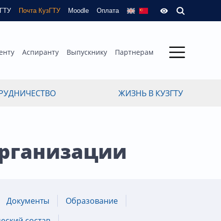
зГТУ
Почта КузГТУ
Moodle
Оплата
енту
Аспиранту
Выпускнику
Партнерам
РУДНИЧЕСТВО
ЖИЗНЬ В КУЗГТУ
организации
Документы
Образование
еский состав