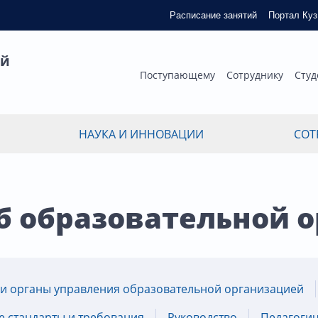
Расписание занятий
Портал Ку
ый
Поступающему
Сотруднику
Студ
НАУКА И ИННОВАЦИИ
СОТ
б образовательной 
 и органы управления образовательной организацией
 стандарты и требования
Руководство
Педагогич