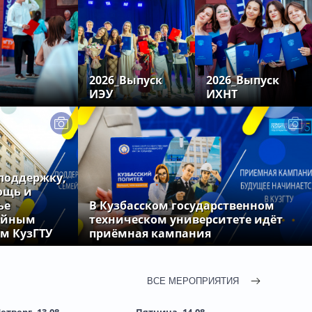
2026_Выпуск
2026_Выпуск
ИЭУ
ИХНТ
поддержку,
ощь и
ье
В Кузбасском государственном
ейным
техническом университете идёт
м КузГТУ
приёмная кампания
ВСЕ МЕРОПРИЯТИЯ
етверг, 13.08
Пятница, 14.08