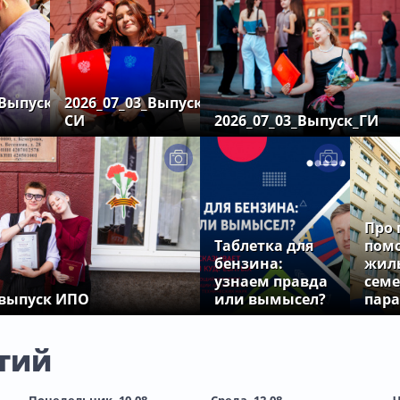
_Выпуск
2026_07_03_Выпуск
СИ
2026_07_03_Выпуск_ГИ
Про 
Таблетка для
пом
бензина:
жил
узнаем правда
сем
_выпуск ИПО
или вымысел?
пара
тий
Понедельник, 10.08
Среда, 12.08
Ч