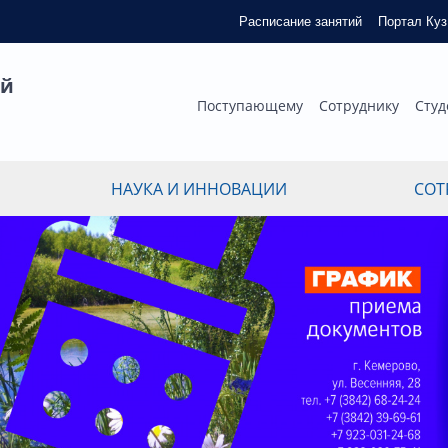
Расписание занятий
Портал Ку
ый
Поступающему
Сотруднику
Студ
НАУКА И ИННОВАЦИИ
СОТ