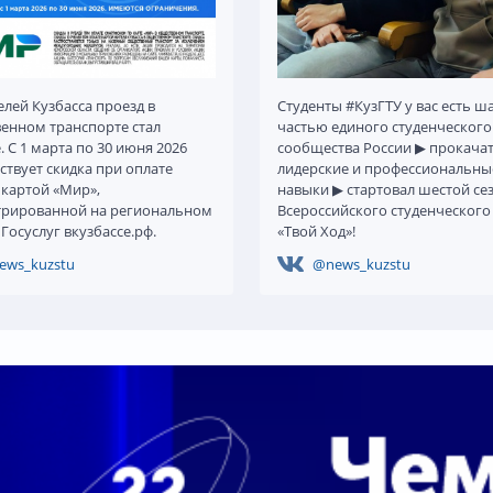
Студенты #КузГТУ у вас есть ша
елей Кузбасса проезд в
частью единого студенческого
енном транспорте стал
сообщества России ▶ прокачат
 С 1 марта по 30 июня 2026
лидерские и профессиональны
ствует скидка при оплате
навыки ▶ стартовал шестой се
 картой «Мир»,
Всероссийского студенческого
трированной на региональном
«Твой Ход»!
Госуслуг вкузбассе.рф.
ews_kuzstu
@news_kuzstu