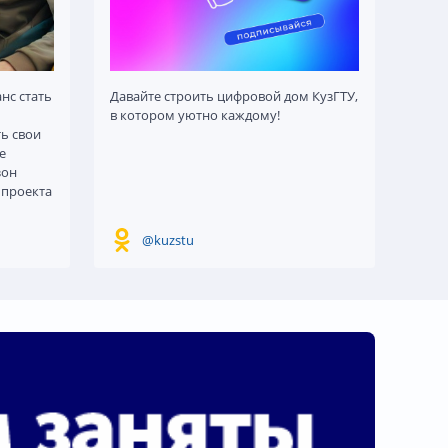
нс стать
Давайте строить цифровой дом КузГТУ,
в котором уютно каждому!
ь свои
е
зон
 проекта
@kuzstu