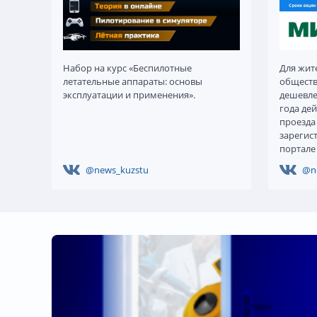
Набор на курс «Беспилотные
Для жит
летательные аппараты: основы
обществ
эксплуатации и применения».
дешевле.
года дей
проезда
зарегис
портале 
@news_kuzstu
@n