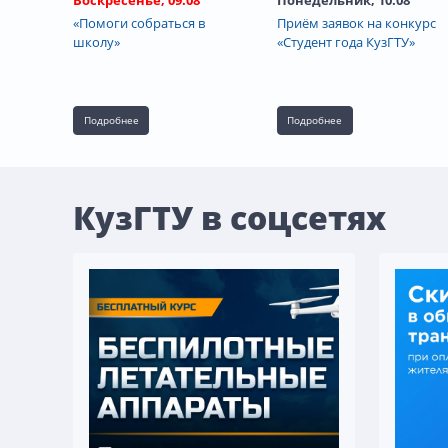
«Помоги собраться в
Приём заявок на конкурс
школу»
«Студент года КузГТУ»
Подробнее
Подробнее
КузГТУ в соцсетях