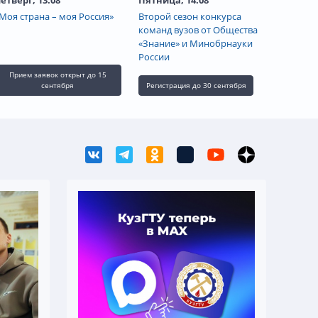
Моя страна – моя Россия»
Второй сезон конкурса
команд вузов от Общества
«Знание» и Минобрнауки
России
Прием заявок открыт до 15
сентября
Регистрация до 30 сентября