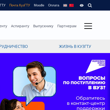
зГТУ
Почта КузГТУ
Moodle
Оплата
енту
Аспиранту
Выпускнику
Партнерам
РУДНИЧЕСТВО
ЖИЗНЬ В КУЗГТУ