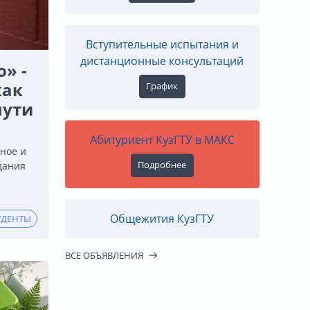
Вступительные испытания и
дистанционные консультаций
» -
как
График
пути
Абитуриент КузГТУ в МАКС
ное и
Подробнее
дания
Общежития КузГТУ
УДЕНТЫ
ВСЕ ОБЪЯВЛЕНИЯ