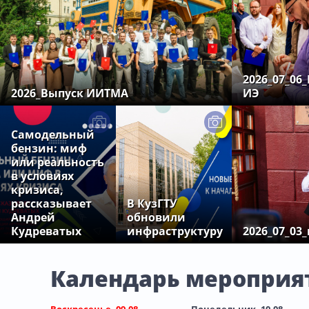
2026_07_06
2026_Выпуск ИИТМА
ИЭ
Самодельный
бензин: миф
или реальность
в условиях
кризиса,
рассказывает
В КузГТУ
Андрей
обновили
Кудреватых
инфраструктуру
2026_07_03
Календарь мероприя
Воскресенье, 09.08
Понедельник, 10.08