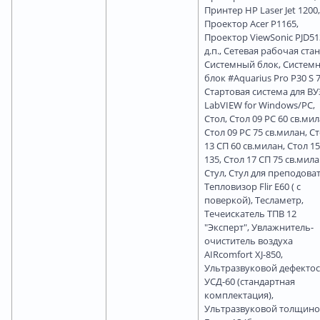
Принтер HP Laser Jet 1200,
Проектор Acer P1165,
Проектор ViewSonic PJD51
д.п., Сетевая рабочая ста
Системный блок, Систем
блок #Aquarius Pro P30 S 7
Стартовая система для В
LabVIEW for Windows/PC,
Стол, Стол 09 РС 60 св.мил
Стол 09 РС 75 св.милан, С
13 СП 60 св.милан, Стол 1
135, Стол 17 СП 75 св.мила
Стул, Стул для преподоват
Тепловизор Flir E60 ( c
поверкой), Тесламетр,
Течеискатель ТПВ 12
"Эксперт", Увлажнитель-
очиститель воздуха
AIRcomfort XJ-850,
Ультразвуковой дефекто
УСД-60 (стандартная
комплектация),
Ультразвуковой толщин