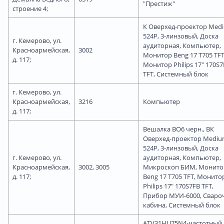
"Престиж"
строение 4;
К Оверхед-проектор Med
524P, 3-линзовый, Доска
г. Кемерово, ул.
аудиторная, Компьютер,
Красноармейская,
3002
Монитор Beng 17 T705 TFT
д. 117;
Монитор Philips 17" 170S
TFT, Системный блок
г. Кемерово, ул.
Красноармейская,
3216
Компьютер
д. 117;
Вешалка ВО6 черн., ВК
Оверхед-проектор Medi
524P, 3-линзовый, Доска
г. Кемерово, ул.
аудиторная, Компьютер,
Красноармейская,
3002, 3005
Микроскоп БИМ, Монито
д. 117;
Beng 17 T705 TFT, Монито
Philips 17" 170S7FB TFT,
Прибор МУИ-6000, Сваро
кабина, Системный блок
ATV31HU75N4-частотный