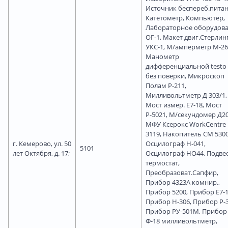
Источник беспереб.питан
Катетометр, Компьютер,
Лабораторное оборудов
ОГ-1, Макет двиг.Стерлин
УКС-1, М/амперметр М-26
Манометр
дифференциальной testo 
без поверки, Микроскоп
Полам Р-211,
Милливольтметр Д 303/1,
Мост измер. Е7-18, Мост
Р-5021, М/секундомер Д20
МФУ Ксерокс WorkCentre
3119, Накопитель СМ 5300
г. Кемерово, ул. 50
Осцилограф Н-041,
5101
лет Октября, д. 17;
Осцилограф НО44, Подве
термостат,
Преобразоват.Сапфир,
Прибор 4323А комнир.,
Прибор 5200, Прибор Е7-1
Прибор Н-306, Прибор Р-3
Прибор РУ-501М, Прибор
Ф-18 милливольтметр,