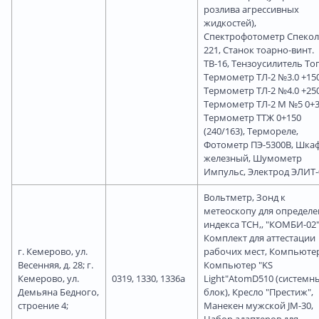
розлива агрессивных
жидкостей),
Спектрофотометр Спекол
221, Станок тоарно-винт.
ТВ-16, Тензоусилитель Топ
Термометр ТЛ-2 №3.0 +150
Термометр ТЛ-2 №4.0 +250
Термометр ТЛ-2 М №5 0+3
Термометр ТТЖ 0+150
(240/163), Термореле,
Фотометр ПЭ-5300В, Шка
железный, Шумометр
Импульс, Электрод ЭЛИТ-
Вольтметр, Зонд к
метеоскопу для определе
индекса ТСН,, "КОМБИ-02
Комплект для аттестации
г. Кемерово, ул.
рабочих мест, Компьютер
Весенняя, д. 28; г.
Компьютер "KS
Кемерово, ул.
0319, 1330, 1336а
Light"AtomD510 (системн
Демьяна Бедного,
блок), Кресло "Престиж",
строение 4;
Манекен мужской JM-30,
Набор адаптеров для