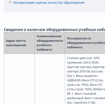
Независимая оценка качества образования
Сведения о наличии оборудованных учебных каб
Наименование
Оснащенность
Адрес места
оборудованного
оборудованного учебн
нахождения
учебного
кабинета
кабинета
Cтеллаж для книг, GPS-
приемник LEICA SR20,
Адаптер трегера, Адаптер
трегера 2070-00, Буссоль
БШ-1, Весы аналетич.
АДВМ200, Веха CST (2,5м.,
Quik-Lok, TMA), Веха CST
(2,5м,) Quik, TMA), Вибро
ВР-1, Винт становой
дюймовый, Винт станово
мм, Гироблок С1В2,