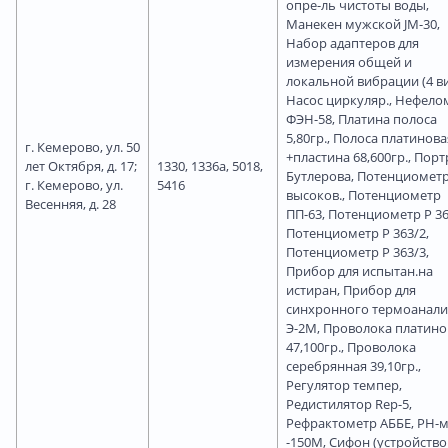
опре-ль чистоты воды,
Манекен мужской JM-30,
Набор адаптеров для
измерения общей и
локальной вибрации (4 ви
Насос циркуляр., Нефело
ФЭН-58, Платина полоса
5,80гр., Полоса платинова
г. Кемерово, ул. 50
+пластина 68,600гр., Порт
лет Октября, д. 17;
1330, 1336а, 5018,
Бутлерова, Потенциомет
г. Кемерово, ул.
5416
высоков., Потенциометр
Весенняя, д. 28
ПП-63, Потенциометр Р 36
Потенциометр Р 363/2,
Потенциометр Р 363/3,
Прибор для испытан.на
истиран, Прибор для
синхронного термоанали
Э-2М, Проволока платино
47,100гр., Проволока
серебрянная 39,10гр.,
Регулятор темпер,
Редистилятор Rер-5,
Рефрактометр АББЕ, РН-
-150М, Сифон (устройство