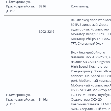
г. Кемерово, ул.
Красноармейская,
3216
Компьютер
д. 117;
ВК Оверхед-проектор Me
524P, 3-линзовый, Доска
аудиторная, Компьютер,
3002, 3216
Монитор Beng 17 T705 TFT
Монитор Philips 17" 170S
TFT, Системный блок
Блок бесперебойного
питания Back -UPS-2501, 
памяти SD CARD Kingston
High Speed, Компьютер,
Концентратор 3com office
connect Dual Speed HUB 1
port, Мобильный компью
Мобильный компьютер 
K50C- SX004R, Монитор Ac
г. Кемерово, ул.
LCD 19" V193Bm, Ноутбук,
Красноармейская,
3416а
Осцилограф ОСУ-20,
д. 117;
Паяльная станция ELEME
878D, Сверлильный стано