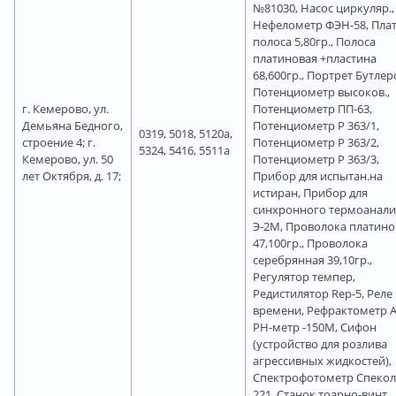
№81030, Насос циркуляр.,
Нефелометр ФЭН-58, Пла
полоса 5,80гр., Полоса
платиновая +пластина
68,600гр., Портрет Бутлер
Потенциометр высоков.,
г. Кемерово, ул.
Потенциометр ПП-63,
Демьяна Бедного,
Потенциометр Р 363/1,
0319, 5018, 5120а,
строение 4; г.
Потенциометр Р 363/2,
5324, 5416, 5511а
Кемерово, ул. 50
Потенциометр Р 363/3,
лет Октября, д. 17;
Прибор для испытан.на
истиран, Прибор для
синхронного термоанали
Э-2М, Проволока платино
47,100гр., Проволока
серебрянная 39,10гр.,
Регулятор темпер,
Редистилятор Rер-5, Реле
времени, Рефрактометр А
РН-метр -150М, Сифон
(устройство для розлива
агрессивных жидкостей),
Спектрофотометр Спекол
221, Станок тоарно-винт.