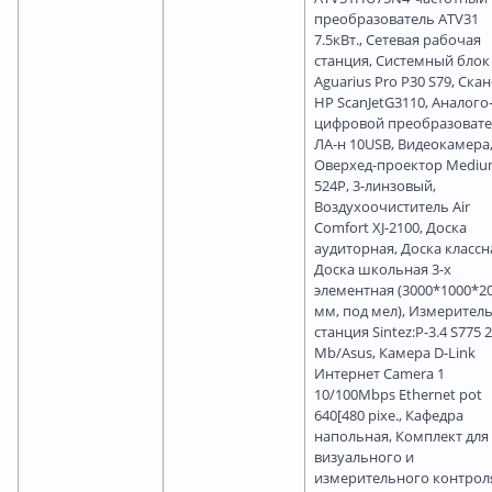
преобразователь ATV31
7.5кВт., Cетевая рабочая
станция, Cистемный блок
Aguarius Pro P30 S79, Cка
HP ScanJetG3110, Аналого
цифровой преобразоват
ЛА-н 10USB, Видеокамера,
Оверхед-проектор Medi
524P, 3-линзовый,
Воздухоочиститель Air
Comfort XJ-2100, Доска
аудиторная, Доска классн
Доска школьная 3-х
элементная (3000*1000*2
мм, под мел), Измерител
станция Sintez:Р-3.4 S775 2
Mb/Asus, Камера D-Link
Интернет Camera 1
10/100Mbps Ethernet pot
640[480 pixe., Кафедра
напольная, Комплект для
визуального и
измерительного контрол