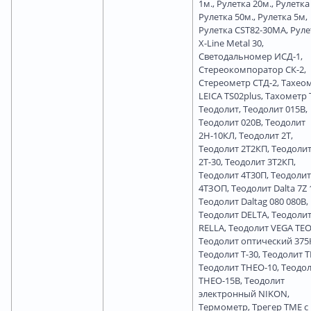
1м., Рулетка 20м., Рулетка 
Рулетка 50м., Рулетка 5м,
Рулетка CST82-30MA, Руле
X-Line Metal 30,
Светодальномер ИСД-1,
Стереокомпоратор СК-2,
Стереометр СТД-2, Тахео
LEICA TS02plus, Тахометр 
Теодолит, Теодолит 015В,
Теодолит 020В, Теодолит
2Н-10КЛ, Теодолит 2Т,
Теодолит 2Т2КП, Теодоли
2Т-30, Теодолит 3Т2КП,
Теодолит 4Т30П, Теодолит
4ТЗОП, Теодолит Dalta 7Z 
Теодолит Daltag 080 080B,
Теодолит DELTA, Теодоли
RELLA, Теодолит VEGA TEO
Теодолит оптический 375
Теодолит Т-30, Теодолит Т
Теодолит ТНЕО-10, Теодо
ТНЕО-15В, Теодолит
электронный NIKON,
Термометр, Трегер ТМЕ с