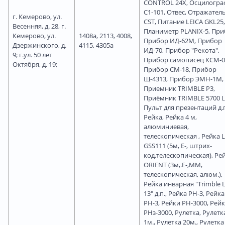
CONTROL 24X, Осцилогра
С1-101, Отвес, Отражател
г. Кемерово, ул.
CST, Питание LEICA GKL25,
Весенняя, д. 28, г.
Планиметр PLANIX-5, При
Кемерово, ул.
1408а, 2113, 4008,
Прибор ИД-62М, Прибор
Дзержинского, д.
4115, 4305а
ИД-70, Прибор "Рекота",
9; г.ул. 50 лет
Прибор самописец КСМ-0
Октября, д. 19;
Прибор СМ-18, Прибор
Щ-4313, Прибор ЭМН-1М,
Приемник TRIMBLE P3,
Приёмник TRIMBLE 5700 L
Пульт для презентаций д.п
Рейка, Рейка 4 м,
алюминиевая,
телескопическая , Рейка 
GSS111 (5м, Е-, штрих-
код.телескопическая), Ре
ORIENT (3м,.Е-,ММ,
телескопическая, алюм.),
Рейка инварная "Trimble 
13" д.п., Рейка РН-3, Рейка
РН-3, Рейки РН-3000, Рей
РНз-3000, Рулетка, Рулетк
1м., Рулетка 20м., Рулетка 