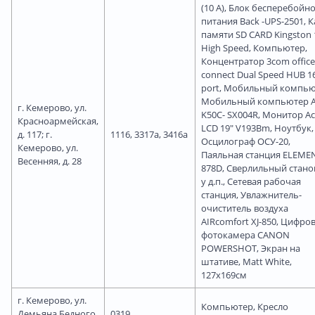
(10 А), Блок бесперебойн
питания Back -UPS-2501, 
памяти SD CARD Kingston
High Speed, Компьютер,
Концентратор 3com office
connect Dual Speed HUB 1
port, Мобильный компью
Мобильный компьютер 
г. Кемерово, ул.
K50C- SX004R, Монитор Ac
Красноармейская,
LCD 19" V193Bm, Ноутбук,
д. 117; г.
1116, 3317а, 3416а
Осцилограф ОСУ-20,
Кемерово, ул.
Паяльная станция ELEME
Весенняя, д. 28
878D, Сверлильный стано
у д.п., Сетевая рабочая
станция, Увлажнитель-
очиститель воздуха
AIRcomfort XJ-850, Цифро
фотокамера CANON
POWERSHOT, Экран на
штативе, Matt White,
127x169см
г. Кемерово, ул.
Компьютер, Кресло
Демьяна Бедного,
0319