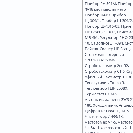
Прибор РУ-501М, Прибор
Ф-18 милливольтметр,
Прибор Ф419, Прибор
Щ-304/1, Прибор Щ-304/2,
Прибор Щ-4315/03, Принт
HP Laser Jet 1012, Психом
МВ-4М, Регулятор РНО-25
10, Самописец Н-394, Сис
Байкал, Сканер HP Scan Jet
Стол компьютерный
1200х600х760мм,
Строботахометр 2ст-32,
Строботахометр СТ-5, Сту
офисный, Тахометр ТЭ-30-
Тензоусилит. Топаз-3,
Тепловизор FLIR E50BX,
Термостат СЖМА,
Углошлифмашина GWS 21
180, Холодильник Апшеро
Цифров.тензоус. ЦТМ-5,
Частотомер Д433/13,
Частотомер Ч1-5, Частот
Чз-54, Шкаф железный, Ш