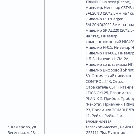
TRIMBLE на веху (Recon),
Нивелир, Нивелир CST/Ba
SAL20ND (20*2.5мм на 1км
Нивелир CST/Barger
SAL20ND(20*2,5мм на 1км
Нивелир SP AL220 (20*2.
на 1км), Нивелир
компенсационный NI040A
Нивелир Н-0.5, Нивелир Н
Нивелир НИ-002, Нивели
НЛ-3, Нивелир НСМ-2А,
Нивелир со штативом НГ-
Нивелир цифровой Shrint
50, Оптический нивелир
CONTROL 24X, Отвес,
Отражатель CST, Питание
LEICA GKL25, Планиметр
PLANIX-5, Прибор, Прибо
"Рекота", Приемник TRIM
P3, Приёмник TRIMBLE 57
L1, Рейка, Рейка 4 м,
алюминиевая,
г. Кемерово, ул.
телескопическая , Рейка 
Весенняя, д. 28; г.
GSS111 (5м, Е-, штрих-