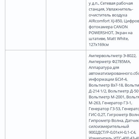
у д.п., Сетевая рабочая
станция, Увлажнитель-
очиститель воздуха
AIRcomfort XJ-850, Цифро
фотокамера CANON
POWERSHOT, Экран на
штативе, Matt White,
127x169см
Ампервольтметр Э-8022,
Амперметр Ф2785МА,
Аппаратура для
автоматизированного.сб
информации БСИ-4,
Вольтметр Вэ7-18, Вольт
Д-214 1/2, Вольтметр Д-50
Вольтметр М-2001, Вольт
М-263, Генератор Г3-1,
Генератор Г3-53, Генерат
ГИС-0,2Т, Гигрометр Волн
Гипрометр Волна, Датчик
силоизмерительный
9002ДСТ/Р-0,01кН-0,1-С4,
Измеритель ИТС-400 43-49