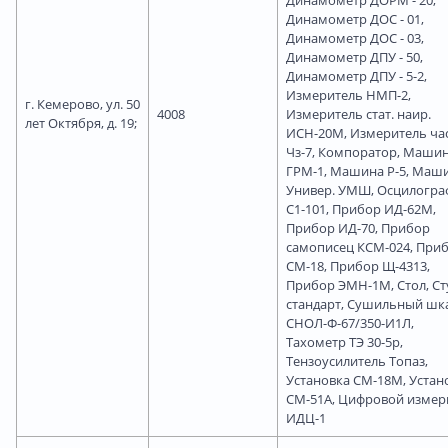
Динамометр ДОС - 01,
Динамометр ДОС - 03,
Динамометр ДПУ - 50,
Динамометр ДПУ - 5-2,
Измеритель НМП-2,
г. Кемерово, ул. 50
4008
Измеритель стат. наир.
лет Октября, д. 19;
ИСН-20М, Измеритель ча
Чз-7, Компоратор, Маши
ГРМ-1, Машина Р-5, Маш
Универ. УМШ, Осцилогра
С1-101, Прибор ИД-62М,
Прибор ИД-70, Прибор
самописец КСМ-024, При
СМ-18, Прибор Щ-4313,
Прибор ЭМН-1М, Стол, Ст
стандарт, Сушильный шк
СНОЛ-Ф-67/350-И1Л,
Тахометр ТЭ 30-5р,
Тензоусилитель Топаз,
Установка СМ-18М, Устан
СМ-51А, Цифровой измер
ИДЦ-1