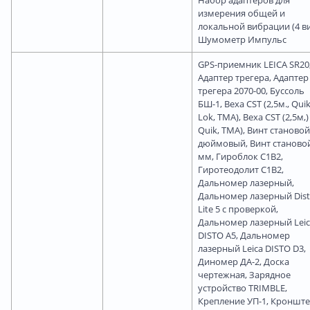
измерения общей и
локальной вибрации (4 ви
Шумометр Импульс
GPS-приемник LEICA SR20
Адаптер трегера, Адаптер
трегера 2070-00, Буссоль
БШ-1, Веха CST (2,5м., Quik
Lok, TMA), Веха CST (2,5м,)
Quik, TMA), Винт становой
дюймовый, Винт станово
мм, Гироблок С1В2,
Гиротеодолит С1В2,
Дальномер лазерный,
Дальномер лазерный Dis
Lite 5 с проверкой,
Дальномер лазерный Leic
DISTO A5, Дальномер
лазерный Leica DISTO D3,
Диномер ДА-2, Доска
чертежная, Зарядное
устройство TRIMBLE,
Крепление УП-1, Кроншт