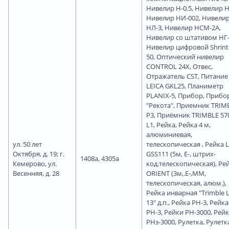
Нивелир Н-0.5, Нивелир Н
Нивелир НИ-002, Нивели
НЛ-3, Нивелир НСМ-2А,
Нивелир со штативом НГ-
Нивелир цифровой Shrint
50, Оптический нивелир
CONTROL 24X, Отвес,
Отражатель CST, Питание
LEICA GKL25, Планиметр
PLANIX-5, Прибор, Прибо
"Рекота", Приемник TRIM
P3, Приёмник TRIMBLE 57
L1, Рейка, Рейка 4 м,
алюминиевая,
ул. 50 лет
телескопическая , Рейка 
Октября, д. 19; г.
GSS111 (5м, Е-, штрих-
1408а, 4305а
Кемерово, ул.
код.телескопическая), Ре
Весенняя, д. 28
ORIENT (3м,.Е-,ММ,
телескопическая, алюм.),
Рейка инварная "Trimble 
13" д.п., Рейка РН-3, Рейка
РН-3, Рейки РН-3000, Рей
РНз-3000, Рулетка, Рулетк