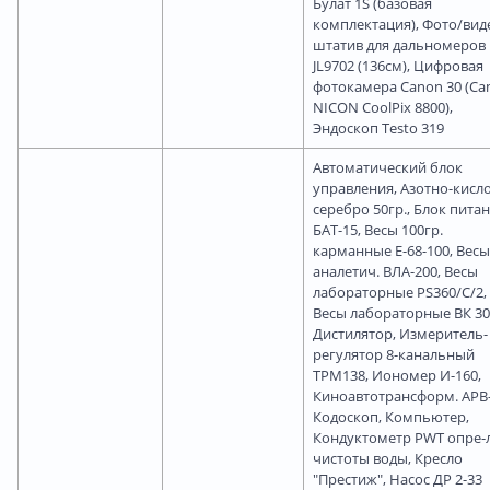
Булат 1S (базовая
комплектация), Фото/вид
штатив для дальномеров
JL9702 (136cм), Цифровая
фотокамера Сanon 30 (Ca
NICON CoolPix 8800),
Эндоскоп Testo 319
Автоматический блок
управления, Азотно-кисл
серебро 50гр., Блок пита
БАТ-15, Весы 100гр.
карманные Е-68-100, Весы
аналетич. ВЛА-200, Весы
лабораторные PS360/C/2,
Весы лабораторные ВК 30
Дистилятор, Измеритель-
регулятор 8-канальный
ТРМ138, Иономер И-160,
Киноавтотрансформ. АРВ-
Кодоскоп, Компьютер,
Кондуктометр PWT опре-
чистоты воды, Кресло
"Престиж", Насос ДР 2-33