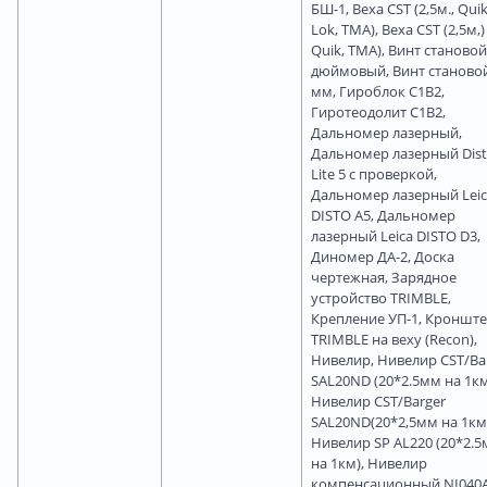
БШ-1, Веха CST (2,5м., Quik
Lok, TMA), Веха CST (2,5м,)
Quik, TMA), Винт становой
дюймовый, Винт станово
мм, Гироблок С1В2,
Гиротеодолит С1В2,
Дальномер лазерный,
Дальномер лазерный Dis
Lite 5 с проверкой,
Дальномер лазерный Leic
DISTO A5, Дальномер
лазерный Leica DISTO D3,
Диномер ДА-2, Доска
чертежная, Зарядное
устройство TRIMBLE,
Крепление УП-1, Кроншт
TRIMBLE на веху (Recon),
Нивелир, Нивелир CST/Ba
SAL20ND (20*2.5мм на 1км
Нивелир CST/Barger
SAL20ND(20*2,5мм на 1км
Нивелир SP AL220 (20*2.
на 1км), Нивелир
компенсационный NI040A