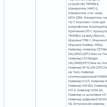
устройство TRIMBLE,
Измеритель НМП-2,
Измеритель стат. наир.
ИСН-20М, Измеритель ча
Чз-7, Комплект стоек для
микрофонов, Компоратор
Крепление УП-1, Кроншт
TRIMBLE на веху (Recon),
Машина ГРМ-1, Машина Р
Машина Универ. УМШ,
Нивелир, Нивелир CST/Ba
SAL20ND (20*2.5мм на 1км
Нивелир CST/Barger
SAL20ND(20*2,5мм на 1км
Нивелир SP AL220 (20*2.
на 1км), Нивелир
компенсационный NI040A
Нивелир Н-0.5, Нивелир Н
Нивелир НИ-002, Нивели
НЛ-3, Нивелир НСМ-2А,
Нивелир со штативом НГ-
Нивелир цифровой Shrint
50, Оптический нивелир