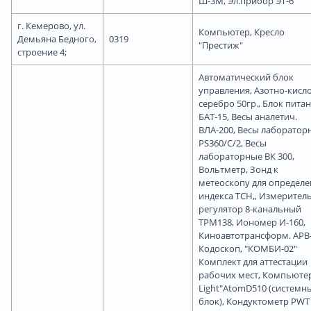
Ш-3М, Эл.прибор ЭТ-6
г. Кемерово, ул.
Компьютер, Кресло
Демьяна Бедного,
0319
"Престиж"
строение 4;
Автоматический блок
управления, Азотно-кисл
серебро 50гр., Блок пита
БАТ-15, Весы аналетич.
ВЛА-200, Весы лаборатор
PS360/C/2, Весы
лабораторные ВК 300,
Вольтметр, Зонд к
метеоскопу для определе
индекса ТСН,, Измеритель
регулятор 8-канальный
ТРМ138, Иономер И-160,
Киноавтотрансформ. АРВ-
Кодоскоп, "КОМБИ-02"
Комплект для аттестации
рабочих мест, Компьютер
Light"AtomD510 (системн
блок), Кондуктометр PWT