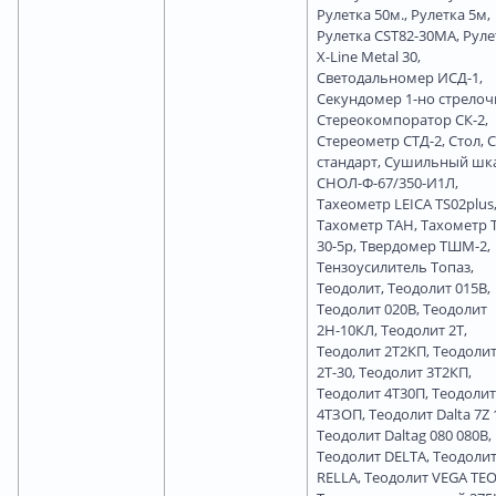
Рулетка 50м., Рулетка 5м,
Рулетка CST82-30MA, Руле
X-Line Metal 30,
Светодальномер ИСД-1,
Секундомер 1-но стрелоч
Стереокомпоратор СК-2,
Стереометр СТД-2, Стол, 
стандарт, Сушильный шк
СНОЛ-Ф-67/350-И1Л,
Тахеометр LEICA TS02plus
Тахометр ТАН, Тахометр 
30-5р, Твердомер ТШМ-2,
Тензоусилитель Топаз,
Теодолит, Теодолит 015В,
Теодолит 020В, Теодолит
2Н-10КЛ, Теодолит 2Т,
Теодолит 2Т2КП, Теодоли
2Т-30, Теодолит 3Т2КП,
Теодолит 4Т30П, Теодолит
4ТЗОП, Теодолит Dalta 7Z 
Теодолит Daltag 080 080B,
Теодолит DELTA, Теодоли
RELLA, Теодолит VEGA TEO