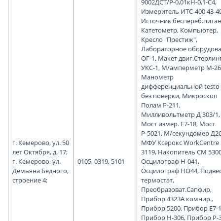
9002ДСТ/Р-0,01кН-0,1-С4,
Измеритель ИТС-400 43-49
Источник беспереб.питан
Катетометр, Компьютер,
Кресло "Престиж",
Лабораторное оборудов
ОГ-1, Макет двиг.Стерлин
УКС-1, М/амперметр М-26
Манометр
дифференциальной testo 
без поверки, Микроскоп
Полам Р-211,
Милливольтметр Д 303/1,
Мост измер. Е7-18, Мост
Р-5021, М/секундомер Д20
г. Кемерово, ул. 50
МФУ Ксерокс WorkCentre
лет Октября, д. 17;
3119, Накопитель СМ 5300
г. Кемерово, ул.
0105, 0319, 5101
Осцилограф Н-041,
Демьяна Бедного,
Осцилограф НО44, Подве
строение 4;
термостат,
Преобразоват.Сапфир,
Прибор 4323А комнир.,
Прибор 5200, Прибор Е7-1
Прибор Н-306, Прибор Р-3