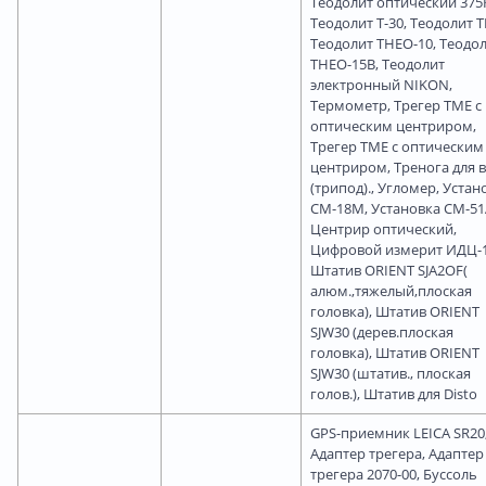
Теодолит оптический 375
Теодолит Т-30, Теодолит Т
Теодолит ТНЕО-10, Теодо
ТНЕО-15В, Теодолит
электронный NIKON,
Термометр, Трегер ТМЕ с
оптическим центриром,
Трегер ТМЕ с оптическим
центриром, Тренога для 
(трипод)., Угломер, Устан
СМ-18М, Установка СМ-51
Центрир оптический,
Цифровой измерит ИДЦ-1
Штатив ORIENT SJA2OF(
алюм.,тяжелый,плоская
головка), Штатив ORIENT
SJW30 (дерев.плоская
головка), Штатив ORIENT
SJW30 (штатив., плоская
голов.), Штатив для Disto
GPS-приемник LEICA SR20
Адаптер трегера, Адаптер
трегера 2070-00, Буссоль