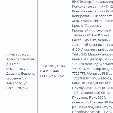
ВИК"Эксперт", Компьютер
Консольные датчики К-12
Консольные датчики К-14
Копировальный аппарат
XEROX WorkCentre(Pro)41
Кресло "Престиж",
Кронштейн потолочный
Tuarex CORSA-2007 (2-ст.
наклон. до 15кг) черный,
Лазерный дальномер FL
419D, Люксметр цифрово
г. Кемерово, ул.
Testo 540, Микроманоме
Красноармейская,
пнев.ТТ-ПС диффер., Мон
д. 117; г.
17" 0.20 samsung SyncMas
0319, 1016, 1036а,
Кемерово, ул.
793DF-Q, Монитор Beng 1
1043а, 1044а,
Демьяна Бедного,
T705 TFT, Монитор Philips 
1149, 1251, 3002
строение 4; г.
170S7FB TFT, Мост МО-62,
Кемерово, ул.
МФУ HP Laser Jet Pro M113
Весенняя, д. 28
Ноутбук ASUS К750JB-TY0
17.3", Осцилограф СВ-12,
Пирометр Fluke 566 (с
поверкой), Плоттер HP De
Jet, Полка под клавиатуру,
Преобразоват.сигн. ПА-1,