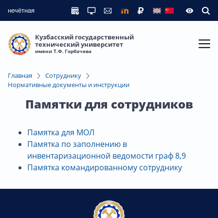
нечётная
Кузбасский государственный
технический университет
имени Т.Ф. Горбачева
Главная
Сотруднику
Нормативные документы и инструкции
Памятки для сотрудников
Памятка для МОЛ
Памятка по заполнению в
инвентаризационной ведомости граф 8,9
Памятка командированному сотруднику