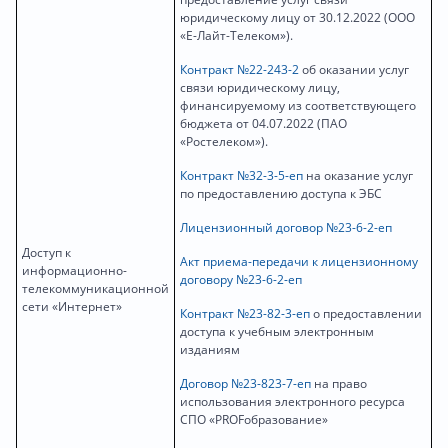
юридическому лицу от 30.12.2022 (ООО
«Е-Лайт-Телеком»).
Контракт №22-243-2
об оказании услуг
связи юридическому лицу,
финансируемому из соответствующего
бюджета от 04.07.2022 (ПАО
«Ростелеком»).
Контракт №32-3-5-еп
на оказание услуг
по предоставлению доступа к ЭБС
Лицензионный договор №23-6-2-еп
Доступ к
Акт приема-передачи к лицензионному
информационно-
договору №23-6-2-еп
телекоммуникационной
сети «Интернет»
Контракт №23-82-3-еп
о предоставлении
доступа к учебным электронным
изданиям
Договор №23-823-7-еп
на право
использования электронного ресурса
СПО «PROFобразование»