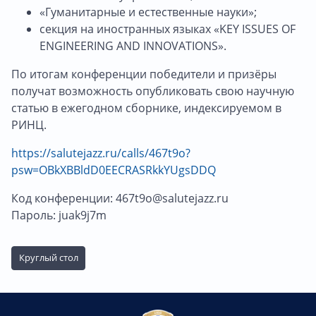
«Гуманитарные и естественные науки»;
секция на иностранных языках «KEY ISSUES OF
ENGINEERING AND INNOVATIONS».
По итогам конференции победители и призёры
получат возможность опубликовать свою научную
статью в ежегодном сборнике, индексируемом в
РИНЦ.
https://salutejazz.ru/calls/467t9o?
psw=OBkXBBldD0EECRASRkkYUgsDDQ
Код конференции: 467t9o@salutejazz.ru
Пароль: juak9j7m
Круглый стол