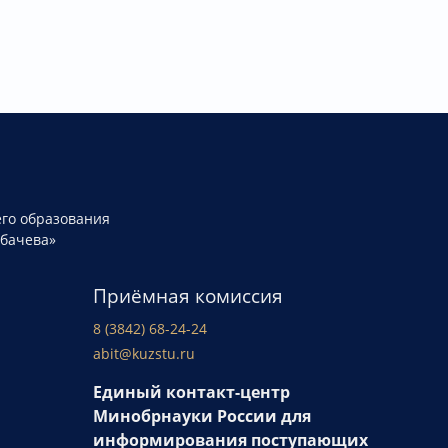
го образования
рбачева»
Приёмная комиссия
8 (3842) 68-24-24
abit@kuzstu.ru
Единый контакт-центр
Минобрнауки России для
информирования поступающих