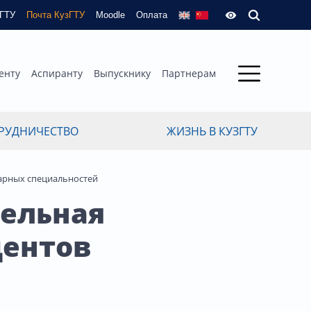
зГТУ
Почта КузГТУ
Moodle
Оплата
енту
Аспиранту
Выпускнику
Партнерам
РУДНИЧЕСТВО
ЖИЗНЬ В КУЗГТУ
тарных специальностей
тельная
дентов