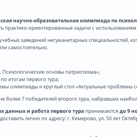
ийская научно-образовательная олимпиада по психо
ть практико-ориентированные задачи с использованием 
 учебных заведений негуманитарных специальностей, к
или самостоятельно.
е. Психологические основы патриотизма»;
по итогам первого тура;
емы олимпиады и круглый стол «Актуальные проблемы с
не более 7 победителей второго тура, набравших наибо
ых данных и работа первого тура
принимаются
до 9 н
тавить лично по адресу: г. Кемерово, ул. 50 лет Октября,