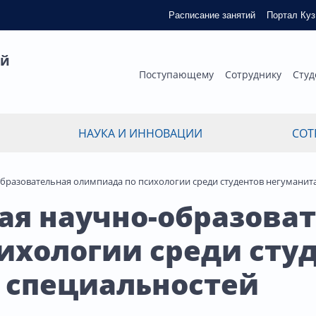
Расписание занятий
Портал Ку
ый
Поступающему
Сотруднику
Студ
НАУКА И ИННОВАЦИИ
СОТ
-образовательная олимпиада по психологии среди студентов негумани
кая научно-образова
ихологии среди сту
 специальностей