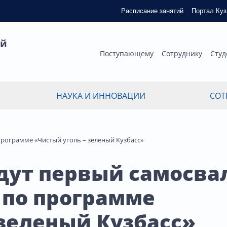
Расписание занятий
Портал Ку
ый
Поступающему
Сотруднику
Студ
НАУКА И ИННОВАЦИИ
СОТ
программе «Чистый уголь – зеленый Кузбасс»
адут первый самосва
 по программе
 зеленый Кузбасс»