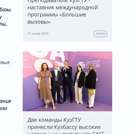
Преподаватель КузГТУ -
наставник международной
базы.
программы «Большие
у
вызовы»
ты,
31 июля 2026
НАУКА
овые
жения
ого
Две команды КузГТУ
принесли Кузбассу высокие
награды на чемпионате CASE-