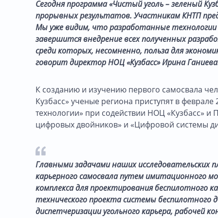
Сегодня программа «Чистый уголь – зеленый Куз
прорывных результатов. Участникам КНТП пред
Мы уже видим, что разработанные технологии 
завершится внедрение всех полученных разраб
среди которых, несомненно, польза для экономик
говорит директор НОЦ «Кузбасс» Ирина Ганиева
К созданию и изучению первого самосвала чел
Кузбасс» ученые региона приступят в феврале 
технологии» при содействии НОЦ «Кузбасс» и
цифровых двойников» и «Цифровой системы ди
Главными задачами наших исследовательских п
карьерного самосвала путем имитационного м
комплекса для проектирования беспилотного кар
технического проекта системы беспилотного д
диспетчеризации угольного карьера, рабочей 