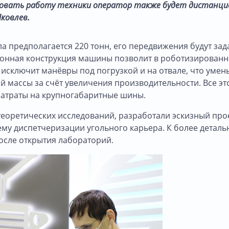
ровать работу техники оператор также будет дистанци
Яковлев.
а предполагается 220 тонн, его передвижения будут зад
онная конструкция машины позволит в роботизирован
 исключит манёвры под погрузкой и на отвале, что умен
й массы за счёт увеличения производительности. Все эт
 затраты на крупногабаритные шины.
теоретических исследований, разработали эскизный про
ему диспетчеризации угольного карьера. К более детал
после открытия лабораторий.