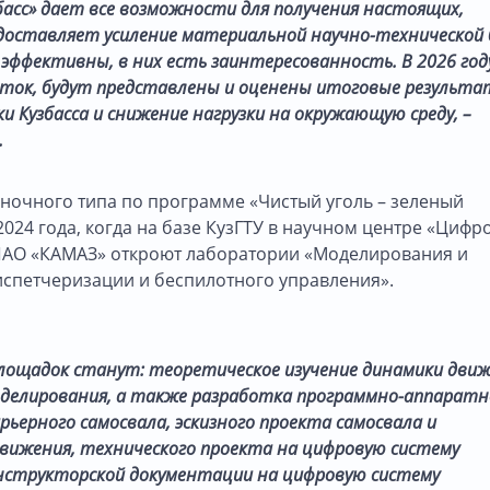
басс» дает все возможности для получения настоящих,
оставляет усиление материальной научно-технической 
эффективны, в них есть заинтересованность. В 2026 год
оток, будут представлены и оценены итоговые результа
и Кузбасса и снижение нагрузки на окружающую среду, –
.
ночного типа по программе «Чистый уголь – зеленый
2024 года, когда на базе КузГТУ в научном центре «Цифр
 ПАО «КАМАЗ» откроют лаборатории «Моделирования и
спетчеризации и беспилотного управления».
лощадок станут: теоретическое изучение динамики дви
оделирования, а также разработка программно-аппаратн
ьерного самосвала, эскизного проекта самосвала и
вижения, технического проекта на цифровую систему
конструкторской документации на цифровую систему