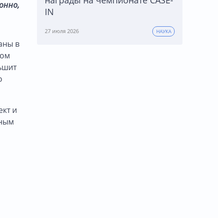
онно,
IN
27 июля 2026
НАУКА
аны в
ном
ьшит
о
ект и
ьным