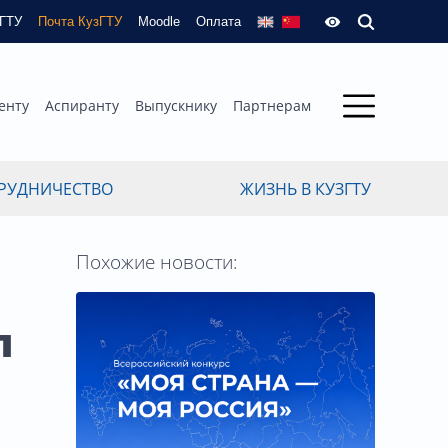
зГТУ
Почта КузГТУ
Moodle
Оплата
енту
Аспиранту
Выпускнику
Партнерам
РУДНИЧЕСТВО
ЖИЗНЬ В КУЗГТУ
Похожие новости:
л