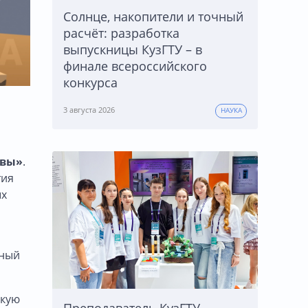
Солнце, накопители и точный
расчёт: разработка
выпускницы КузГТУ – в
финале всероссийского
конкурса
3 августа 2026
НАУКА
ивы»
.
тия
ых
нный
скую