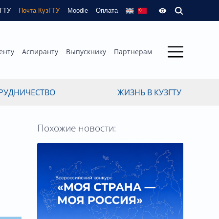
зГТУ
Почта КузГТУ
Moodle
Оплата
енту
Аспиранту
Выпускнику
Партнерам
РУДНИЧЕСТВО
ЖИЗНЬ В КУЗГТУ
Похожие новости: