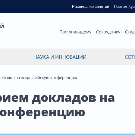
Расписание занятий
Портал Ку
ый
Поступающему
Сотруднику
Студ
НАУКА И ИННОВАЦИИ
СОТ
окладов на всероссийскую конференцию
рием докладов на
конференцию