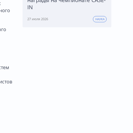
х
IN
ного
27 июля 2026
НАУКА
ого
стем
истов