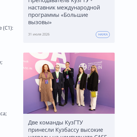
Преподаватель КузГТУ -
наставник международной
программы «Большие
вызовы»
(С1):
31 июля 2026
НАУКА
;
са;
Две команды КузГТУ
принесли Кузбассу высокие
награды на чемпионате CASE-