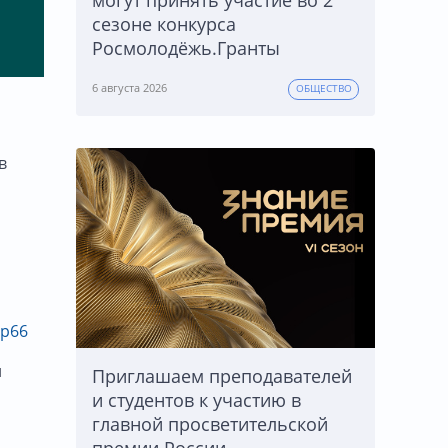
могут принять участие во 2
сезоне конкурса
Росмолодёжь.Гранты
6 августа 2026
ОБЩЕСТВО
в
ap66
й
Приглашаем преподавателей
и студентов к участию в
главной просветительской