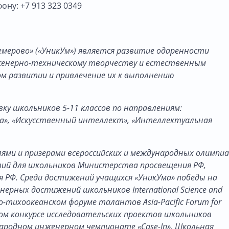
ону: +7 913 323 0349
ерово» («УникУм») является развитие одаренности
женерно-техническому творчеству и естественным
ом развитии и привлечение их к выполнению
у школьников 5-11 классов по направлениям:
а», «Искусственный интеллект», «Интеллектуальная
ми и призерами всероссийских и международных олимпи
тий для школьников Министерства просвещения РФ,
 РФ. Среди достижений учащихся «УникУма» победы на
ерных достижений школьников International Science and
тско-тихоокеанском форуме талантов Asia-Pacific Forum for
дном конкурсе исследовательских проектов школьников
ждународном инженерном чемпионате «Case-In». Школьная