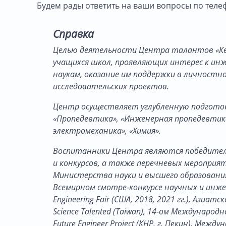
Будем рады ответить на ваши вопросы по телеф
Справка
Целью деятельности Центра талантов «Кем
учащихся школ, проявляющих интерес к ин
наукам, оказание им поддержки в личностн
исследовательских проектов.
Центр осуществляет углубленную подготовк
«Пропедевтика», «Инженерная пропедевтик
электромеханика», «Химия».
Воспитанники Центра являются победителя
и конкурсов, а также перечневых мероприя
Министерства науки и высшего образования
Всемирном смотре-конкурсе научных и инжен
Engineering Fair (США, 2018, 2021 гг.), Азиа
Science Talented (Taiwan), 14-ом Междунаро
Future Engineer Project (КНР, г. Пекин), Ме