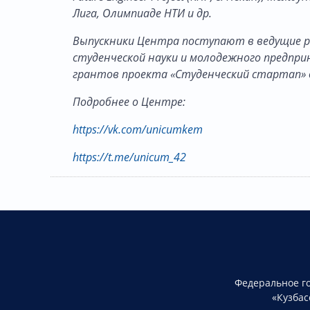
Лига, Олимпиаде НТИ и др.
Выпускники Центра поступают в ведущие р
студенческой науки и молодежного предпри
грантов проекта «Студенческий стартап» в
Подробнее о Центре:
https://vk.com/unicumkem
https://t.me/unicum_42
Федеральное г
«Кузбас