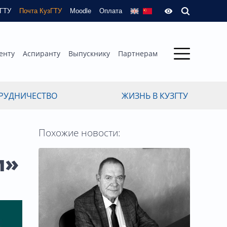
зГТУ
Почта КузГТУ
Moodle
Оплата
енту
Аспиранту
Выпускнику
Партнерам
РУДНИЧЕСТВО
ЖИЗНЬ В КУЗГТУ
Похожие новости:
м»