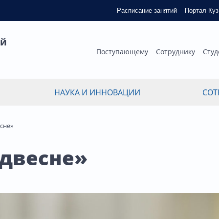
Расписание занятий
Портал Ку
ый
Поступающему
Сотруднику
Студ
НАУКА И ИННОВАЦИИ
СОТ
есне»
удвесне»