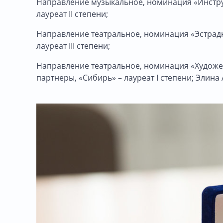
Направление музыкальное, номинация «Инстру
лауреат II степени;
Направление театральное, номинация «Эстрадн
лауреат III степени;
Направление театральное, номинация «Художес
партнеры, «Сибирь» – лауреат I степени; Элина А