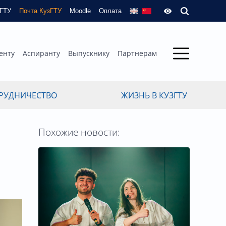
зГТУ
Почта КузГТУ
Moodle
Оплата
енту
Аспиранту
Выпускнику
Партнерам
РУДНИЧЕСТВО
ЖИЗНЬ В КУЗГТУ
Похожие новости: