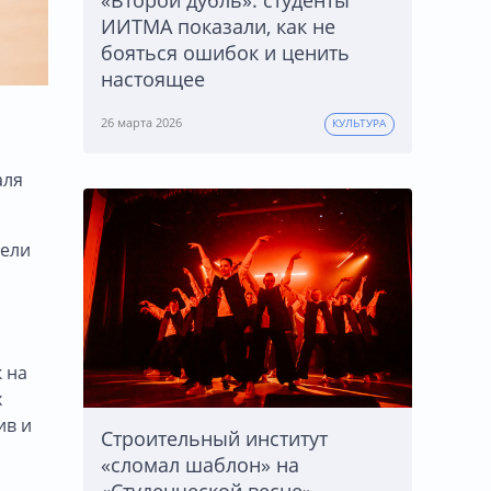
«Второй дубль»: студенты
ИИТМА показали, как не
бояться ошибок и ценить
настоящее
26 марта 2026
КУЛЬТУРА
аля
дели
 на
х
ив и
Строительный институт
«сломал шаблон» на