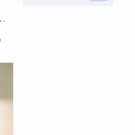
» –
и