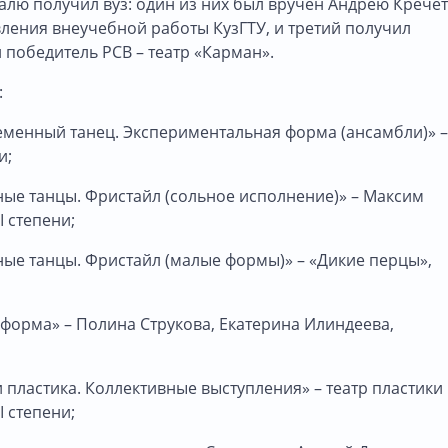
алю получил вуз: один из них был вручен Андрею Кречет
вления внеучебной работы КузГТУ, и третий получил
 победитель РСВ – театр «Карман».
:
менный танец. Экспериментальная форма (ансамбли)» –
и;
ые танцы. Фристайл (сольное исполнение)» – Максим
I степени;
ые танцы. Фристайл (малые формы)» – «Дикие перцы»,
форма» – Полина Струкова, Екатерина Илиндеева,
ластика. Коллективные выступления» – театр пластики
I степени;