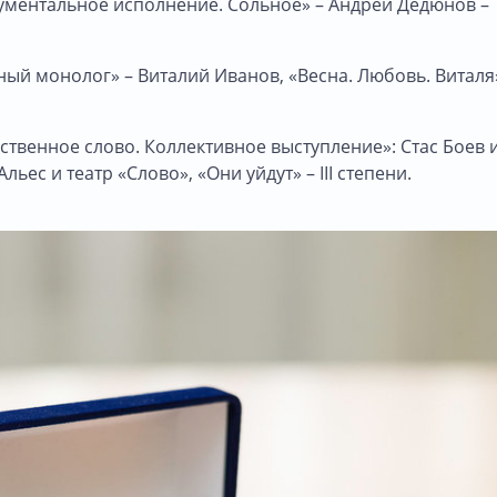
ментальное исполнение. Сольное» – Андрей Дедюнов –
ый монолог» – Виталий Иванов, «Весна. Любовь. Виталя
твенное слово. Коллективное выступление»: Стас Боев 
льес и театр «Слово», «Они уйдут» – III степени.