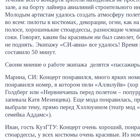
зале, а на борту лайнера авиалиний строительного ин
Молодым артистам удалось создать атмосферу полет
во всем: пилоты в костюмах, декорации, огни, как н
полосе, хорошенькие стюардессы, разносящие член
соки. Говорят, каким бы красивым ни был самолет, б
не поднять. Экипажу «СИ-авиа» все удалось! Время 
составило 50 минут.
Своим мнение о работе экипажа
делятся «пассажиры
Марина, СИ: Концерт понравился, много ярких номе
понравился номер, в котором пели «Аллилуйя» (хор
Голдберг или «Нервничаешь перед полетом – попурр
запевала Катя Мезенцева). Еще мода понравилась, п
выбрали тему, прямо перед Хэллоуином (театр мод 
семейка Аддамс»).
Иван, гость КузГТУ: Концерт очень хороший, понра
стюардессы, у всех костюмы очень красивые. Из но