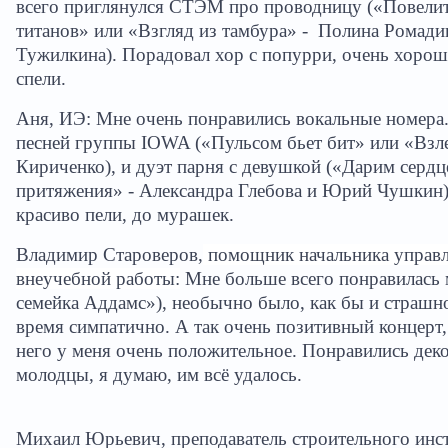
всего приглянулся СТЭМ про проводницу («Повели
титанов» или «Взгляд из тамбура» -
Полина Ромади
Тужилкина). Порадовал хор с попурри, очень хорош
спели.
Аня, ИЭ: Мне очень понравились вокальные номера.
песней группы
IOWA
(«Пульсом бьет бит» или «Взл
Кириченко), и дуэт парня с девушкой («Дарим сердц
притяжения» - Александра Глебова и Юрий Чушкин)
красиво пели, до мурашек.
Владимир Староверов,
помощник начальника управ
внеучебной работы:
Мне больше всего понравилась 
семейка Аддамс»), необычно было, как бы и страшно
время симпатично. А так очень позитивный концерт,
него у меня очень положительное. Понравились деко
молодцы, я думаю, им всё удалось.
Михаил Юрьевич, преподаватель строительного инст