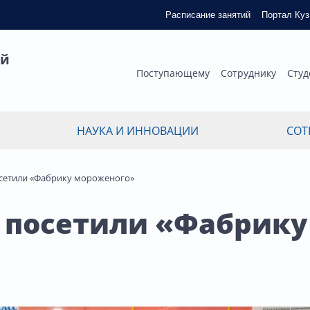
Расписание занятий
Портал Ку
ый
Поступающему
Сотруднику
Студ
НАУКА И ИННОВАЦИИ
СОТ
осетили «Фабрику мороженого»
 посетили «Фабрику