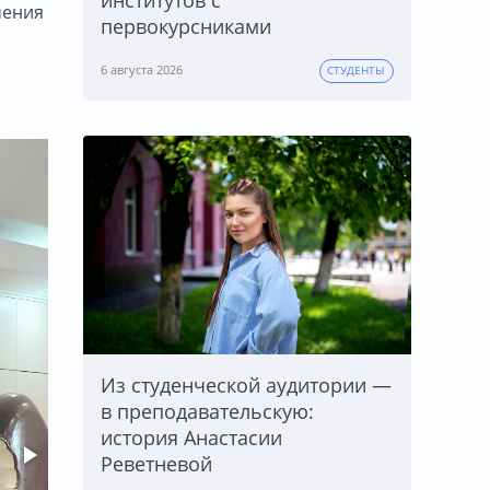
институтов с
чения
первокурсниками
6 августа 2026
СТУДЕНТЫ
Из студенческой аудитории —
в преподавательскую:
история Анастасии
Реветневой