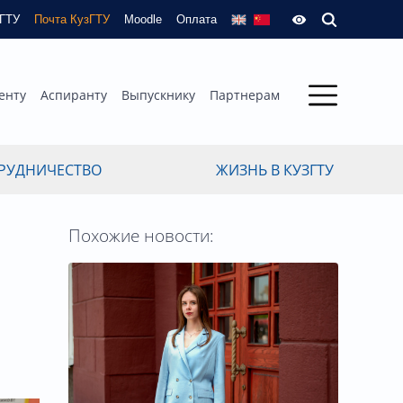
зГТУ
Почта КузГТУ
Moodle
Оплата
енту
Аспиранту
Выпускнику
Партнерам
РУДНИЧЕСТВО
ЖИЗНЬ В КУЗГТУ
Похожие новости: