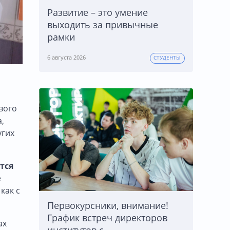
Развитие – это умение
выходить за привычные
рамки
6 августа 2026
СТУДЕНТЫ
вого
,
угих
тся
е
как с
Первокурсники, внимание!
График встреч директоров
ах