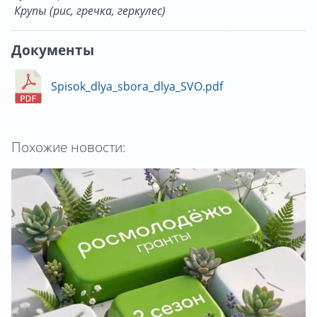
Крупы (рис, гречка, геркулес)
Документы
Spisok_dlya_sbora_dlya_SVO.pdf
Похожие новости: