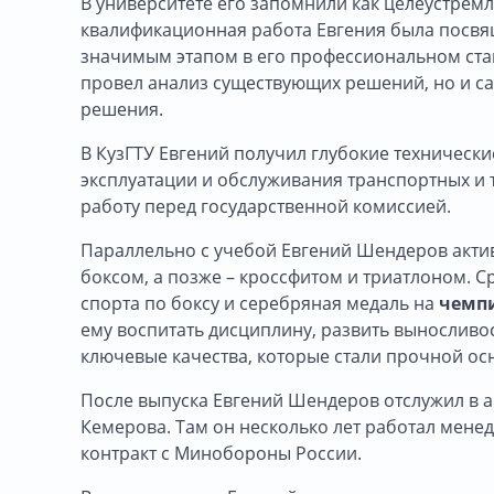
В университете его запомнили как целеустремл
квалификационная работа Евгения была посвя
значимым этапом в его профессиональном стан
провел анализ существующих решений, но и с
решения.
В КузГТУ Евгений получил глубокие технически
эксплуатации и обслуживания транспортных и
работу перед государственной комиссией.
Параллельно с учебой Евгений Шендеров активн
боксом, а позже – кроссфитом и триатлоном. С
спорта по боксу и серебряная медаль на
чемпи
ему воспитать дисциплину, развить выносливос
ключевые качества, которые стали прочной ос
После выпуска Евгений Шендеров отслужил в ар
Кемерова. Там он несколько лет работал мене
контракт с Минобороны России.