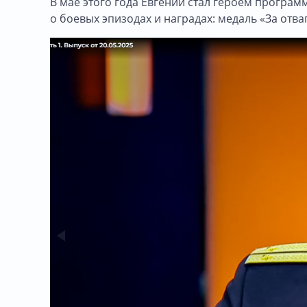
В мае этого года Евгений стал героем програ
о боевых эпизодах и наградах: медаль «За отва