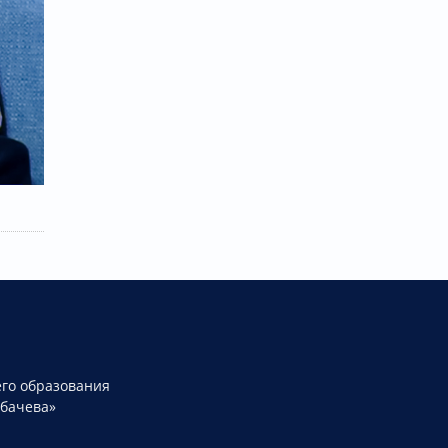
го образования
рбачева»