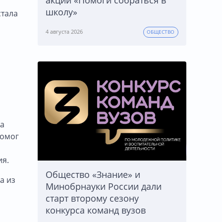
акции «Помоги собраться в
школу»
стала
о
4 августа 2026
ОБЩЕСТВО
ра
помог
ия.
Общество «Знание» и
а из
Минобрнауки России дали
старт второму сезону
конкурса команд вузов