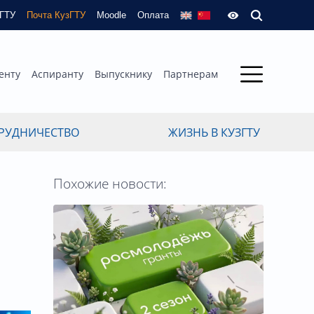
зГТУ
Почта КузГТУ
Moodle
Оплата
енту
Аспиранту
Выпускнику
Партнерам
РУДНИЧЕСТВО
ЖИЗНЬ В КУЗГТУ
Похожие новости:
а