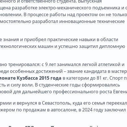
енного и ответственного студента. Выпускная
щена разработке электро-механического подъемника и 
овлении. В процессе работы над проектом он не тольк
амостоятельно разработал инновационные технические
е знания и приобрел практические навыки в области
 технологических машин и успешно защитил дипломную
о тренировался: с 9 лет занимался легкой атлетикой и
реди особенных достижений – звание кандидата в масте
онате Кузбасса 2015 года
в категории до 81 кг. Спорт 
ть и силу воли. В студенческие годы сформировались
новой для дальнейшего профессионального роста Евген
мии и вернулся в Севастополь, куда его семья переехал
джером по продажам в автосалоне, в 2024 году заключил