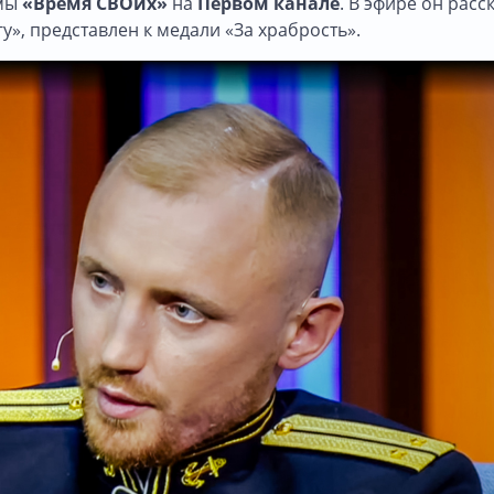
ммы
«Время СВОих»
на
Первом канале
. В эфире он расс
гу», представлен к медали «За храбрость».