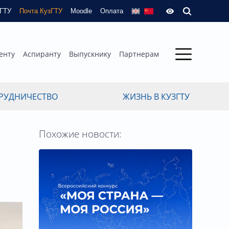
зГТУ
Почта КузГТУ
Moodle
Оплата
енту
Аспиранту
Выпускнику
Партнерам
РУДНИЧЕСТВО
ЖИЗНЬ В КУЗГТУ
Похожие новости:
и