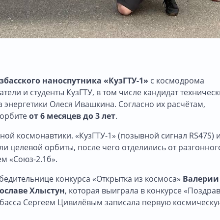
узбасского наноспутника «КузГТУ-1»
с космодрома
ели и студенты КузГТУ, в том числе кандидат техническ
та энергетики Олеся Ивашкина. Согласно их расчётам,
 орбите
от 6 месяцев до 3 лет
.
ной космонавтики. «КузГТУ-1» (позывной сигнал RS47S) 
ли целевой орбиты, после чего отделились от разгонног
м «Союз-2.1б».
обедительнице конкурса «Открытка из космоса»
Валерии
ославе Хлыстун
, которая выиграла в конкурсе «Поздра
узбасса Сергеем Цивилёвым записала первую космическу