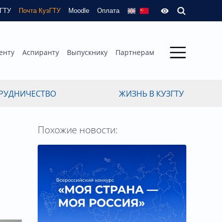
зГТУ
Почта КузГТУ
Moodle
Оплата
енту
Аспиранту
Выпускнику
Партнерам
РУДНИЧЕСТВО
ЖИЗНЬ В КУЗГТУ
Похожие новости: