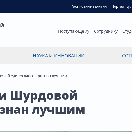
Расписание занятий
Портал Ку
ый
Поступающему
Сотруднику
Студ
НАУКА И ИННОВАЦИИ
СОТ
довой единогласно признан лучшим
ии Шурдовой
изнан лучшим