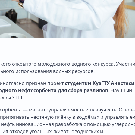
кого открытого молодежного водного конкурса. Участн
льного использования водных ресурсов.
диногласно признан проект
студентки КузГТУ Анастас
одного нефтесорбента для сбора разливов
. Научный
едры ХТТТ.
орбента — магнитоуправляемость и плавучесть. Основ
притягивать нефтяную плёнку в водоёмах и управлять е
 нефть инновационная разработка с помощью углеродн
ания отходов угольных, животноводческих и