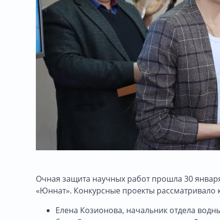
Очная защита научных работ прошла 30 января 
«Юннат». Конкурсные проекты рассматривало к
Елена Козионова, начальник отдела водн