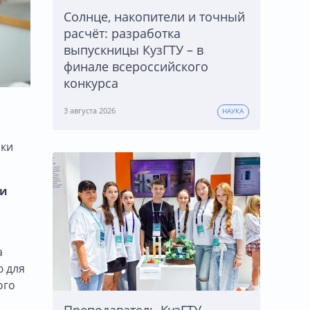
Солнце, накопители и точный
расчёт: разработка
выпускницы КузГТУ – в
финале всероссийского
конкурса
3 августа 2026
НАУКА
ики
ии
а
ю для
ого