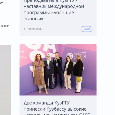
Преподаватель КузГТУ -
ут
наставник международной
программы «Большие
вызовы»
акже
31 июля 2026
НАУКА
Две команды КузГТУ
принесли Кузбассу высокие
награды на чемпионате CASE-