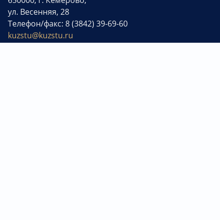
ул. Весенняя, 28
Телефон/факс: 8 (3842) 39-69-60
kuzstu@kuzstu.ru
Ресурсы университета
Приемная ректора: 8 (3842) 68-23-14
Отдел управления делами: 8 (3842) 39-69-60
Управление информационной политики: 8 (3842) 39-69-41
Корпоративные СМИ
Сведения об образовательной организации
Платежные реквизиты
Министерство науки и высшего образования РФ
Министерство просвещения РФ