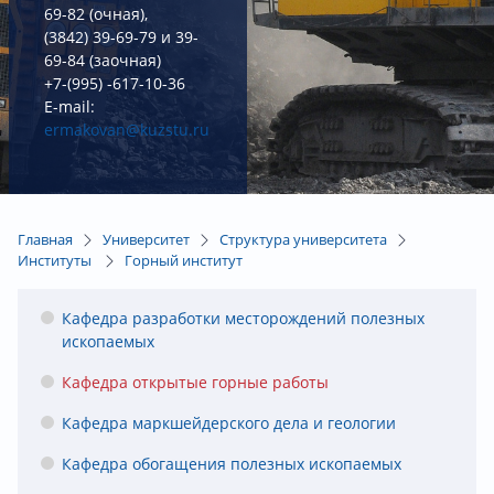
69-82 (очная),
(3842) 39-69-79 и 39-
69-84 (заочная)
+7-(995) -617-10-36
E-mail:
ermakovan@kuzstu.ru
Главная
Университет
Структура университета
Институты
Горный институт
Кафедра разработки месторождений полезных
ископаемых
Кафедра открытые горные работы
Кафедра маркшейдерского дела и геологии
Кафедра обогащения полезных ископаемых