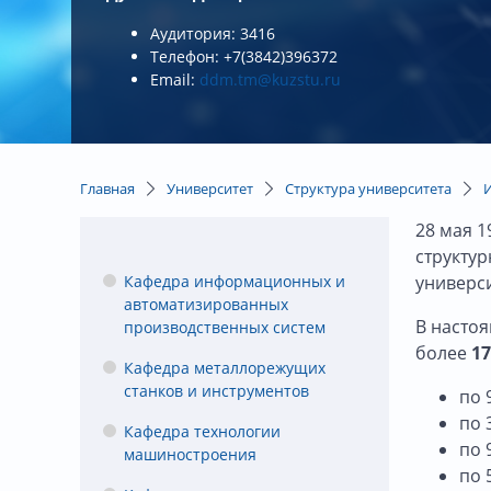
Аудитория: 3416
Телефон: +7(3842)396372
Email:
ddm.tm@kuzstu.ru
Главная
Университет
Структура университета
28 мая 1
структур
Кафедра информационных и
универс
автоматизированных
В насто
производственных систем
более
17
Кафедра металлорежущих
станков и инструментов
по 
по 
Кафедра технологии
по 
машиностроения
по 