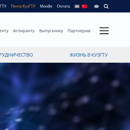
зГТУ
Почта КузГТУ
Moodle
Оплата
енту
Аспиранту
Выпускнику
Партнерам
РУДНИЧЕСТВО
ЖИЗНЬ В КУЗГТУ