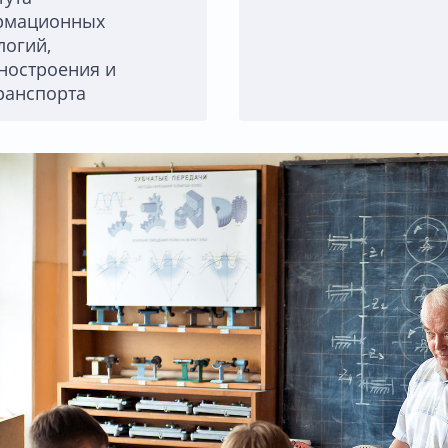
рмационных
логий,
остроения и
ранспорта