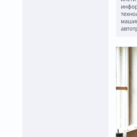
инфо
техно
машин
автот