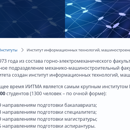
Институты
Институт информационных технологий, машиностроени
973 года из состава горно-электромеханического факуль
ное подразделение механико-машиностроительный факул
итета создан институт информационных технологий, маш
ящее время ИИТМА является самым крупным институтом К
00
студентов (1300 человек – по очной форме):
9 направлениям подготовки бакалавриата;
3 направлениям подготовки специалитета;
9 направлениям подготовки магистратуры;
5 направлениям подготовки аспирантуры.