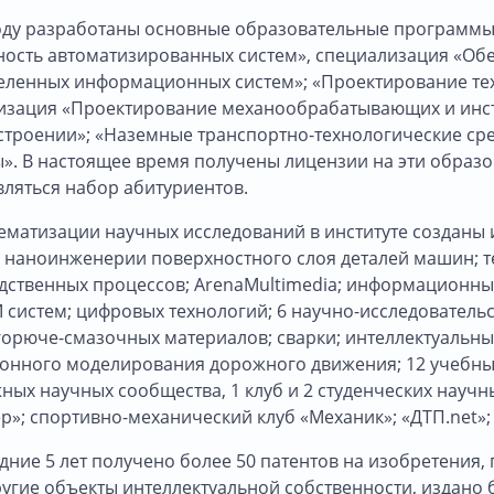
году разработаны основные образовательные программы
ность автоматизированных систем», специализация «О
еленных информационных систем»; «Проектирование те
изация «Проектирование механообрабатывающих и инст
троении»; «Наземные транспортно-технологические сре
». В настоящее время получены лицензии на эти образо
вляться набор абитуриентов.
тематизации научных исследований в институте созданы
: наноинженерии поверхностного слоя деталей машин; т
дственных процессов; ArenaMultimedia; информационных
систем; цифровых технологий; 6 научно-исследовательс
горюче-смазочных материалов; сварки; интеллектуальны
онного моделирования дорожного движения; 12 учебных
ых научных сообщества, 1 клуб и 2 студенческих научны
»; спортивно-механический клуб «Механик»; «ДТП.net»; 
дние 5 лет получено более 50 патентов на изобретения
угие объекты интеллектуальной собственности, издано 