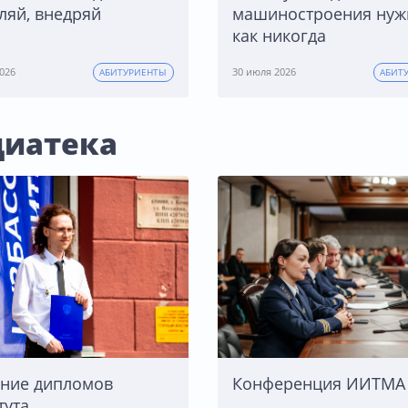
ляй, внедряй
машиностроения ну
как никогда
026
30 июля 2026
АБИТУРИЕНТЫ
АБИТ
иатека
ние дипломов
Конференция ИИТМА 
тута