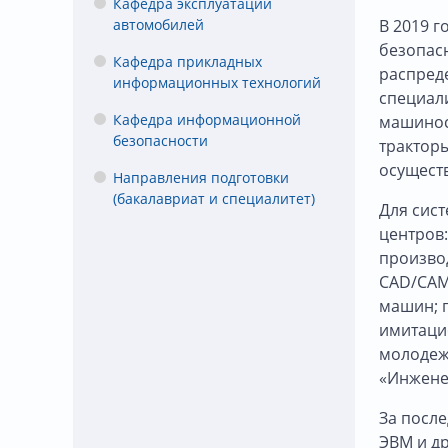
Кафедра эксплуатации
автомобилей
В 2019 
безопас
Кафедра прикладных
распред
информационных технологий
специал
Кафедра информационной
машинос
безопасности
тракторы
осущест
Направления подготовки
(бакалавриат и специалитет)
Для сис
центров
произво
CAD/CAM 
машин; 
имитаци
молодежн
«Инженер
За после
ЭВМ и др