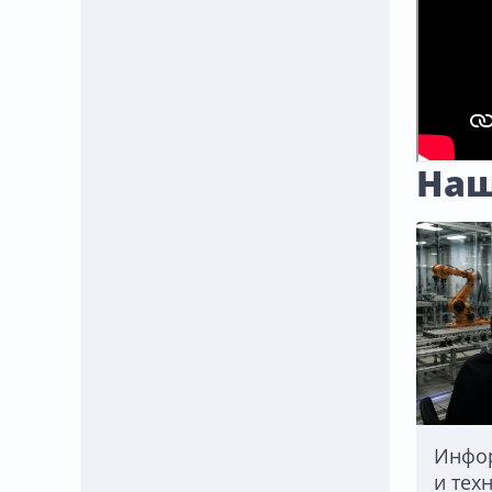
Наш
Инфо
и тех