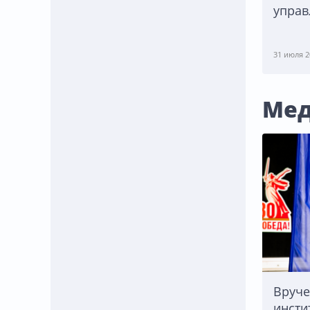
управ
31 июля 2
Мед
Вруче
инсти