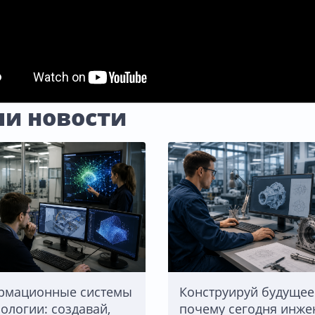
и новости
рмационные системы
Конструируй будущее
нологии: создавай,
почему сегодня инж