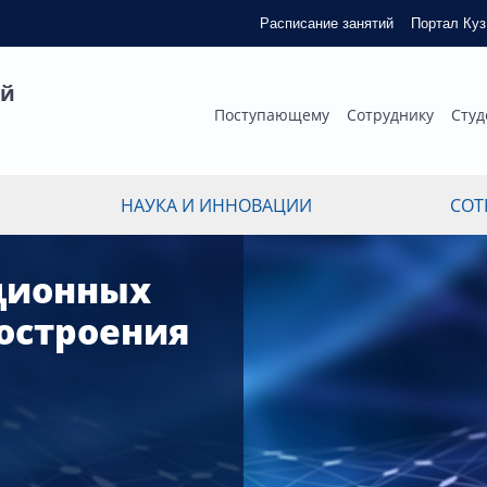
Расписание занятий
Портал Ку
ый
Поступающему
Сотруднику
Студ
НАУКА И ИННОВАЦИИ
СОТ
ционных
остроения