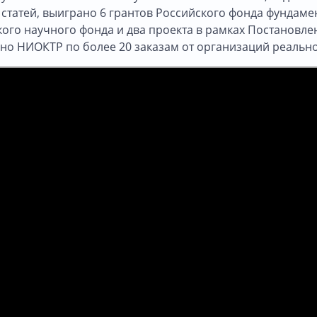
статей, выиграно 6 грантов Российского фонда фундаме
ого научного фонда и два проекта в рамках Постановле
но НИОКТР по более 20 заказам от организаций реально