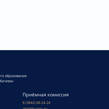
го образования
рбачева»
Приёмная комиссия
8 (3842) 68-24-24
abit@kuzstu.ru