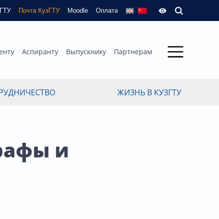
зГТУ
Почта КузГТУ
Moodle
Оплата
енту
Аспиранту
Выпускнику
Партнерам
РУДНИЧЕСТВО
ЖИЗНЬ В КУЗГТУ
рафы и