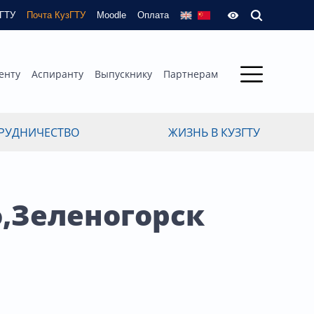
зГТУ
Почта КузГТУ
Moodle
Оплата
енту
Аспиранту
Выпускнику
Партнерам
РУДНИЧЕСТВО
ЖИЗНЬ В КУЗГТУ
о,Зеленогорск