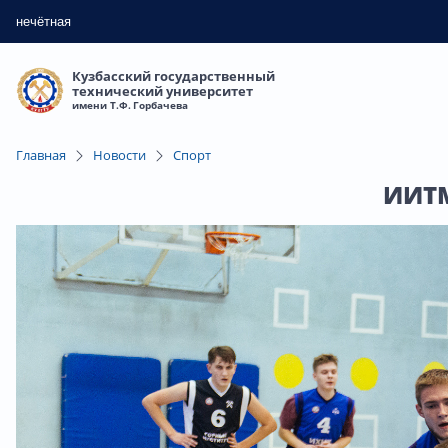
нечётная
Кузбасский государственный
технический университет
имени Т.Ф. Горбачева
Главная
Новости
Спорт
ИИТМ