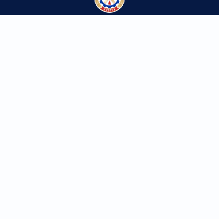
Федеральное государственное бюджетное
образовательное учреждение высшего образования
«Кузбасский государственный технический университет
имени Т.Ф. Горбачева»
Контакты
650000, г. Кемерово,
ул. Весенняя, 28
Телефон/факс: 8 (3842) 39-69-60
kuzstu@kuzstu.ru
Ресурсы университета
Приемная ректора: 8 (3842) 68-23-14