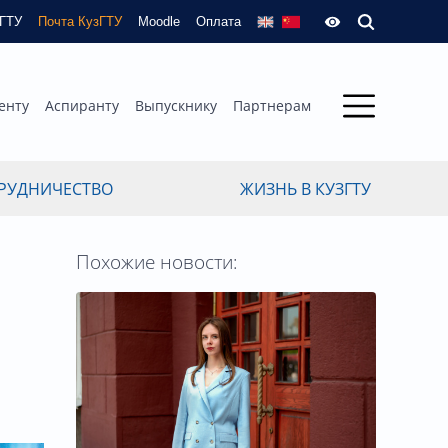
зГТУ
Почта КузГТУ
Moodle
Оплата
енту
Аспиранту
Выпускнику
Партнерам
РУДНИЧЕСТВО
ЖИЗНЬ В КУЗГТУ
Похожие новости: