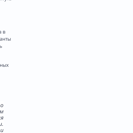
а
а в
санты
ь
бных
го
им
ия
.
и