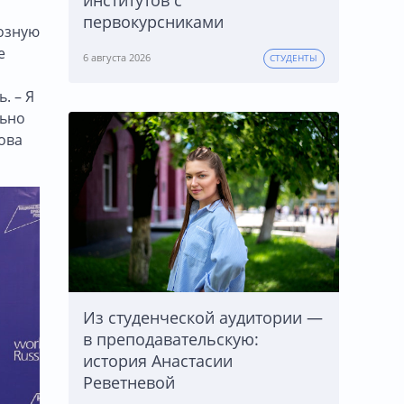
институтов с
первокурсниками
мозную
е
6 августа 2026
СТУДЕНТЫ
. – Я
льно
нова
Из студенческой аудитории —
в преподавательскую:
история Анастасии
Реветневой