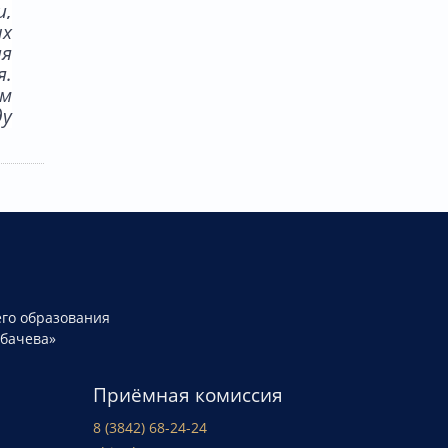
и,
ых
ия
я.
ым
ду
го образования
рбачева»
Приёмная комиссия
8 (3842) 68-24-24