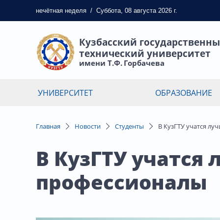
нечётная
неделя
/
Суббота, 08 августа 2026 г.
Кузбасский государственн
технический университет
имени Т.Ф. Горбачева
УНИВЕРСИТЕТ
ОБРАЗОВАНИЕ
Главная
Новости
Студенты
В КузГТУ учатся л
В КузГТУ учатся
профессионалы