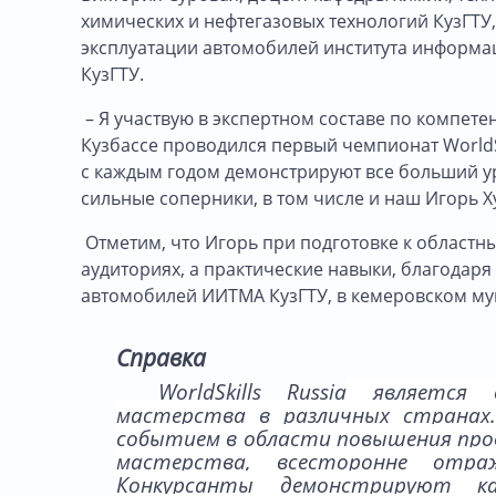
химических и нефтегазовых технологий КузГТУ
эксплуатации автомобилей института информа
КузГТУ.
– Я участвую в экспертном составе по компетен
Кузбассе проводился первый чемпионат WorldSk
с каждым годом демонстрируют все больший ур
сильные соперники, в том числе и наш Игорь 
Отметим, что Игорь при подготовке к областн
аудиториях, а практические навыки, благодар
автомобилей ИИТМА КузГТУ, в кемеровском му
Справка
WorldSkills Russia
является ор
мастерства в различных странах.
событием в области повышения про
мастерства, всесторонне отра
Конкурсанты демонстрируют к