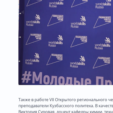
Также в работе VII Открытого регионального
преподаватели Кузбасского политеха. В качес
Виктория Суровая, доцент кафедры химии, тех