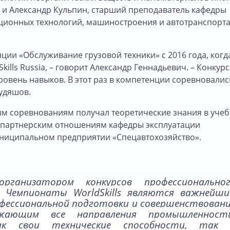
, и Александр Кульпин, старший преподаватель кафедры
ционных технологий, машиностроения и автотранспорт
ции «Обслуживание грузовой техники» с 2016 года, когд
ills Russia, – говорит Александр Геннадьевич. – Конкур
овень навыков. В этот раз в компетенции соревновалис
Худяшов.
ым соревнованиям получал теоретические знания в уче
я партнерским отношениям кафедры эксплуатации
ниципальном предприятии «Спецавтохозяйство».
ганизатором конкурсов профессионально
 Чемпионаты WorldSkills являются важнейш
фессиональной подготовки и совершенствован
жающим все направления промышленности
ак свои технические способности, так 