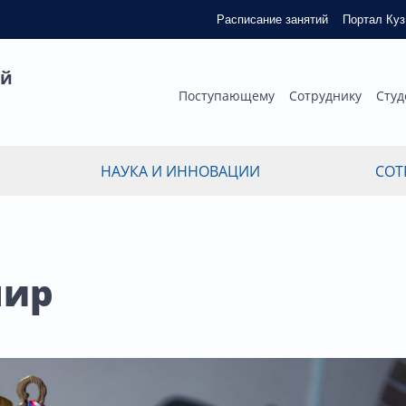
Расписание занятий
Портал Ку
ый
Поступающему
Сотруднику
Студ
НАУКА И ИННОВАЦИИ
СОТ
нир