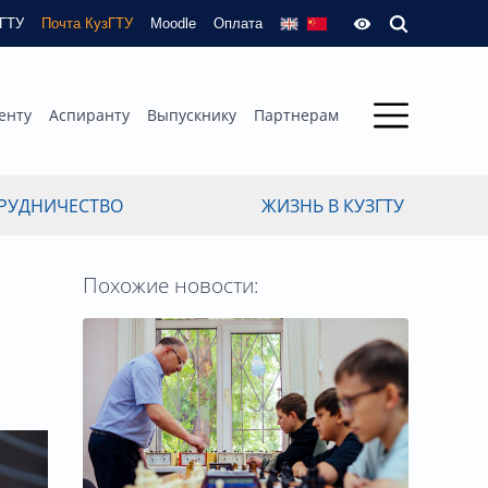
зГТУ
Почта КузГТУ
Moodle
Оплата
енту
Аспиранту
Выпускнику
Партнерам
РУДНИЧЕСТВО
ЖИЗНЬ В КУЗГТУ
Похожие новости: