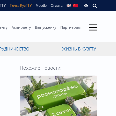
зГТУ
Почта КузГТУ
Moodle
Оплата
енту
Аспиранту
Выпускнику
Партнерам
РУДНИЧЕСТВО
ЖИЗНЬ В КУЗГТУ
Похожие новости: