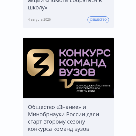
акции «Помоги собраться в
школу»
4 августа 2026
ОБЩЕСТВО
Общество «Знание» и
Минобрнауки России дали
старт второму сезону
конкурса команд вузов