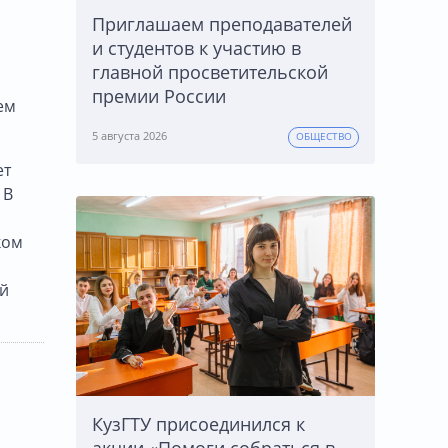
Приглашаем преподавателей
и студентов к участию в
главной просветительской
премии России
ем
5 августа 2026
ОБЩЕСТВО
ет
 В
ком
ый
КузГТУ присоединился к