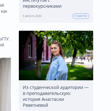
институтов с
ий
первокурсниками
 как
6 августа 2026
СТУДЕНТЫ
зГТУ.
ой
Из студенческой аудитории —
в преподавательскую:
история Анастасии
Реветневой