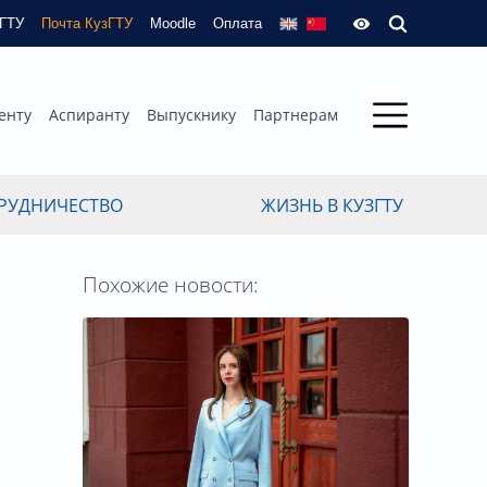
зГТУ
Почта КузГТУ
Moodle
Оплата
енту
Аспиранту
Выпускнику
Партнерам
РУДНИЧЕСТВО
ЖИЗНЬ В КУЗГТУ
Похожие новости: