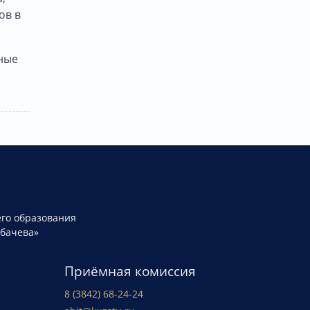
ов в
ные
го образования
рбачева»
Приёмная комиссия
8 (3842) 68-24-24