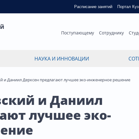
Расписание занятий
Портал Ку
ый
Поступающему
Сотруднику
Студ
НАУКА И ИННОВАЦИИ
СОТ
ий и Даниил Дерксен предлагают лучшее эко-инженерное решение
вский и Даниил
ают лучшее эко-
ение