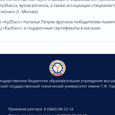
узбасса, вузов региона, а также ассоциации специалист
онал» (г. Москва).
 «КуZбасс» Наталья Петрик вручила победителям памят
«Кузбасс» и подарочные сертификаты в магазин
осударственное бюджетное образовательное учреждение высше
ский государственный технический университет имени Т.Ф. Го
Приемная ректора: 8 (3842) 68-23-14