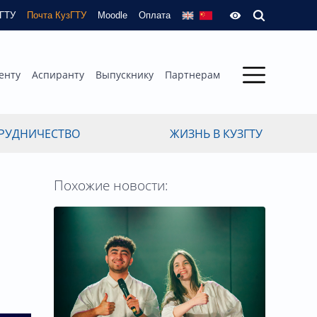
зГТУ
Почта КузГТУ
Moodle
Оплата
енту
Аспиранту
Выпускнику
Партнерам
РУДНИЧЕСТВО
ЖИЗНЬ В КУЗГТУ
Похожие новости: