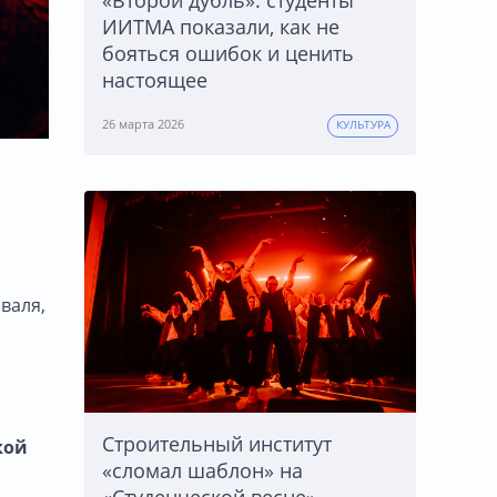
«Второй дубль»: студенты
ИИТМА показали, как не
бояться ошибок и ценить
настоящее
26 марта 2026
КУЛЬТУРА
валя,
Строительный институт
кой
«сломал шаблон» на