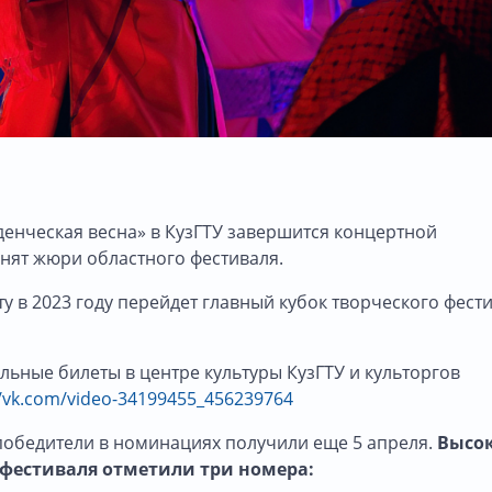
уденческая весна» в КузГТУ завершится концертной
нят жюри областного фестиваля.
у в 2023 году перейдет главный кубок творческого фести
льные билеты в центре культуры КузГТУ и культоргов
//vk.com/video-34199455_456239764
победители в номинациях получили еще 5 апреля.
Высо
 фестиваля отметили три номера: