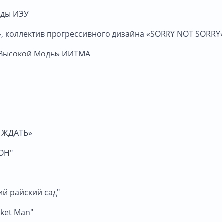
оды ИЭУ
, коллектив прогрессивного дизайна «SORRY NOT SORRY
л Высокой Моды» ИИТМА
У ЖДАТЬ»
СОН"
ий райский сад"
cket Мan"