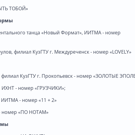
БЫТЬ ТОБОЙ»
формы
ментального танца «Новый Формат», ИИТМА - номер
улов, филиал КузГТУ г. Междуреченск - номер «LOVELY»
e», филиал КузГТУ г. Прокопьевск - номер «ЗОЛОТЫЕ ЭПО
, ИХНТ - номер «ГРУЗЧИКИ»;
 ИИТМА - номер «11 + 2»
И - номер «ПО НОТАМ»
рмы