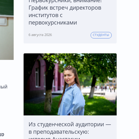
Первокурсники, внимание!
График встреч директоров
институтов с
первокурсниками
6 августа 2026
СТУДЕНТЫ
ный
Из студенческой аудитории —
в преподавательскую:
ко