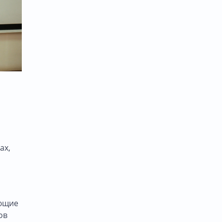
ах,
ющие
ов