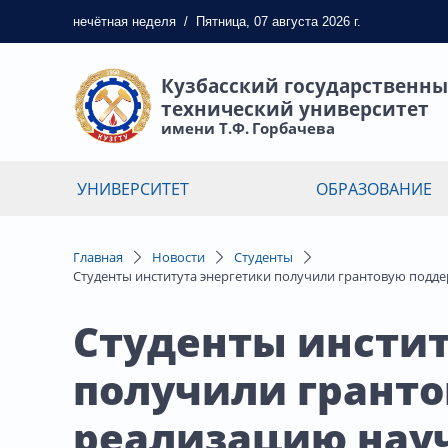
нечётная
неделя
/
Пятница, 07 августа 2026 г.
Кузбасский государственн
технический университет
имени Т.Ф. Горбачева
УНИВЕРСИТЕТ
ОБРАЗОВАНИЕ
Главная
Новости
Студенты
Студенты института энергетики получили грантовую подд
Студенты инстит
получили грант
реализацию нау