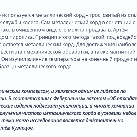
спользуется металлический корд – трос, свитый из ста
 службы колеса. Сам металлический корд в сочетании с
днако в очищенном виде его можно продавать. Артём
ом пиролиза. Принцип этого метода такой: под воздей
те остаётся металлический корд. Для достижения наиболе
вести этап механической обработки, а также магнитной
 Он изучил влияние температуры на конечный продукт и
бразцы металлического корда.
тическим комплексом, и является одним из лидеров по
сии. В соответствии с Федеральным законом «Об отходах
еские изделия подлежат утилизации, а многие компании
лучения чистого металлического корда в условиях небо
 тема моего исследования является действительно
ртём Кузнецов.