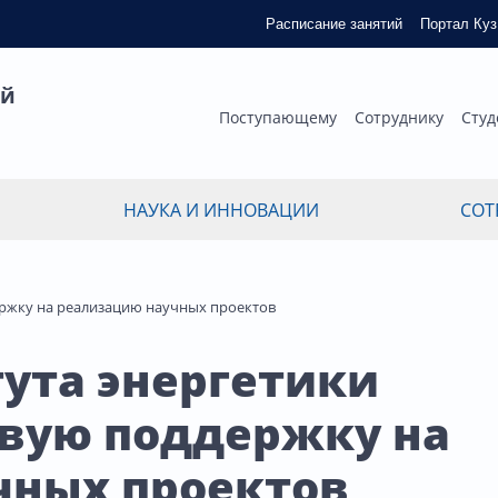
Расписание занятий
Портал Ку
ый
Поступающему
Сотруднику
Студ
НАУКА И ИННОВАЦИИ
СОТ
ержку на реализацию научных проектов
ута энергетики
овую поддержку на
чных проектов