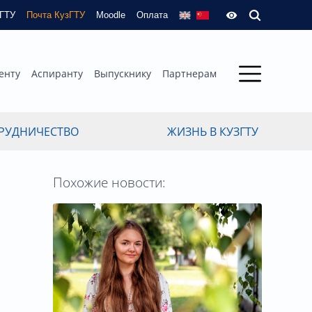
зГТУ
Почта КузГТУ
Moodle
Оплата
енту
Аспиранту
Выпускнику
Партнерам
РУДНИЧЕСТВО
ЖИЗНЬ В КУЗГТУ
Похожие новости: