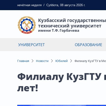
нечётная
неделя
/
Суббота, 08 августа 2026 г.
Кузбасский государственн
технический университет
имени Т.Ф. Горбачева
УНИВЕРСИТЕТ
ОБРАЗОВАНИЕ
Главная
Новости
Юбилей
Филиалу КузГТУ в Ме
Филиалу КузГТУ 
лет!