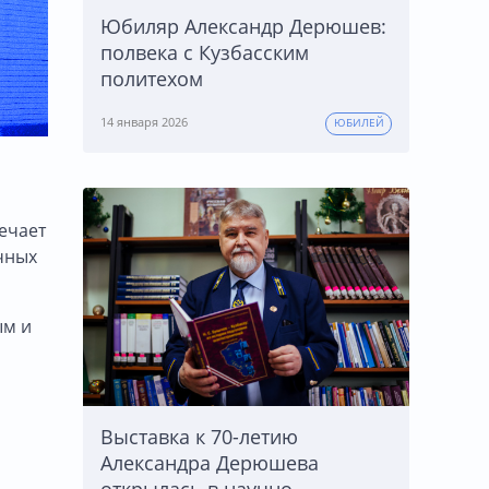
Юбиляр Александр Дерюшев:
полвека с Кузбасским
политехом
14 января 2026
ЮБИЛЕЙ
ечает
чных
ым и
Выставка к 70-летию
Александра Дерюшева