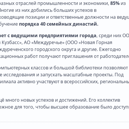
разных отраслей промышленности и экономики,
85%
из
Многие из них добились больших успехов в
ководящие позиции и ответственные должности на веду
обучение
порядка 40 семейных династий.
ает с ведущими предприятиями города
, среди них О
 Кузбасс», АО «Междуречье» (ООО «Новая Горная
уреченского городского округа и другие. Ежегодно
кационных работ получают приглашения от работодател
омпьютерных классов и большой библиотеки позволяют
е исследования и запускать масштабные проекты. Под
илиала активно участвуют в всероссийских, региональн
ё много новых успехов и достижений. Его коллектив
можное для того, чтобы высшее образование было досту