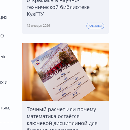
открылась в научно-
технической библиотеке
КузГТУ
щих
12 января 2026
ЮБИЛЕЙ
ОО
ей.
ых и
пным,
Точный расчет или почему
математика остаётся
ключевой дисциплиной для
будущих инженеров