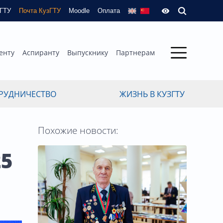
зГТУ
Почта КузГТУ
Moodle
Оплата
енту
Аспиранту
Выпускнику
Партнерам
РУДНИЧЕСТВО
ЖИЗНЬ В КУЗГТУ
Похожие новости:
25