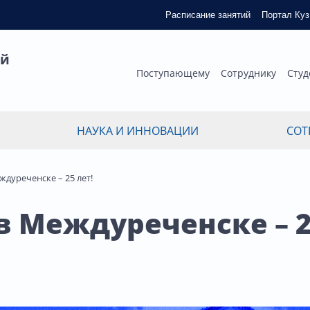
Расписание занятий
Портал Ку
ый
Поступающему
Сотруднику
Студ
НАУКА И ИННОВАЦИИ
СОТ
ждуреченске – 25 лет!
в Междуреченске – 