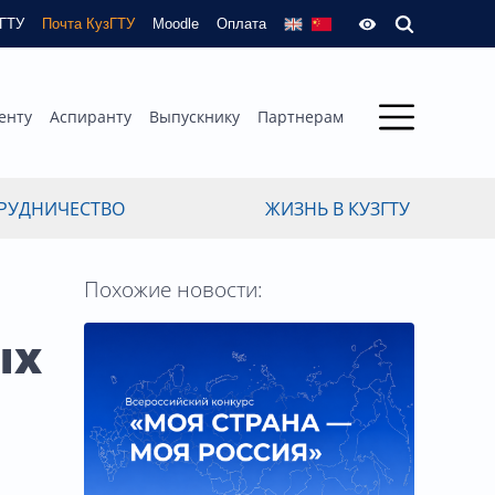
зГТУ
Почта КузГТУ
Moodle
Оплата
енту
Аспиранту
Выпускнику
Партнерам
РУДНИЧЕСТВО
ЖИЗНЬ В КУЗГТУ
Похожие новости:
ых