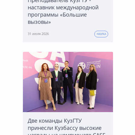
Преподаватель КузГТУ -
наставник международной
программы «Большие
вызовы»
31 июля 2026
НАУКА
Две команды КузГТУ
принесли Кузбассу высокие
награды на чемпионате CASE-