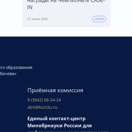
IN
27 июля 2026
НАУКА
го образования
рбачева»
Приёмная комиссия
8 (3842) 68-24-24
abit@kuzstu.ru
Единый контакт-центр
Минобрнауки России для