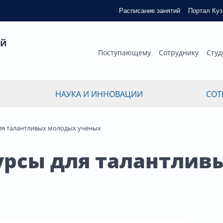
Расписание занятий
Портал Ку
ый
Поступающему
Сотруднику
Студ
НАУКА И ИННОВАЦИИ
СОТ
ля талантливых молодых ученых
урсы для талантлив