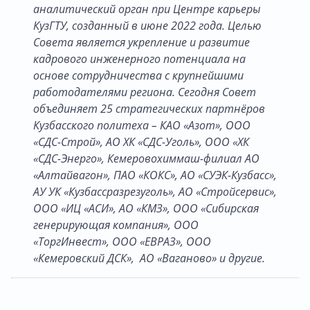
аналитический орган при Центре карьеры
КузГТУ, созданный в июне 2022 года. Целью
Совета является укрепление и развитие
кадрового инженерного потенциала на
основе сотрудничества с крупнейшими
работодателями региона. Сегодня Совет
объединяет 25 стратегических партнёров
Кузбасского политеха – КАО «Азот», ООО
«СДС-Строй», АО ХК «СДС-Уголь», ООО «ХК
«СДС-Энерго», Кемеровохиммаш-филиал АО
«Алтайвагон», ПАО «КОКС», АО «СУЭК-Кузбасс»,
АУ УК «Кузбассразрезуголь», АО «Стройсервис»,
ООО «ИЦ «АСИ», АО «КМЗ», ООО «Сибирская
генерирующая компания», ООО
«ТоргИнвест», ООО «ЕВРАЗ», ООО
«Кемеровский ДСК», АО «Ваганово» и другие.