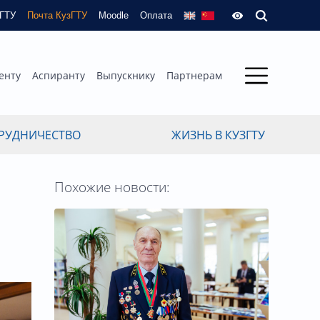
зГТУ
Почта КузГТУ
Moodle
Оплата
енту
Аспиранту
Выпускнику
Партнерам
РУДНИЧЕСТВО
ЖИЗНЬ В КУЗГТУ
Похожие новости: