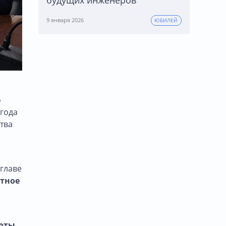
9 января 2026
ЮБИЛЕЙ
о
 года
тва
главе
тное
оты