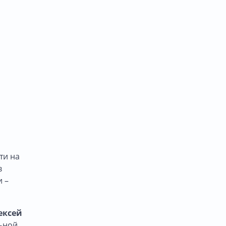
ти на
в
и –
ексей
ьной