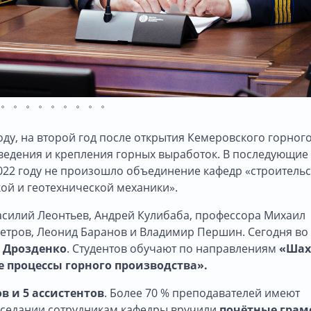
оду, на второй год после открытия Кемеровского горног
оведения и крепления горных выработок. В последующие
2022 году не произошло объединение кафедр «строительс
ой и геотехнической механики».
асилий Леонтьев, Андрей Кулибаба, профессора Михаил
етров, Леонид Баранов и Владимир Першин. Сегодня во 
 Дрозденко
. Студентов обучают по направлениям
«Шах
 процессы горного производства».
ов и 5 ассистентов
. Более 70 % преподавателей имеют
заседании сотрудникам кафедры вручили
почётные грам