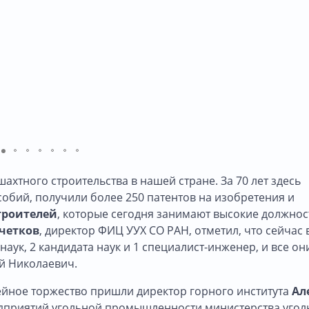
ахтного строительства в нашей стране. За 70 лет здесь
собий, получили более 250 патентов на изобретения и
троителей
, которые сегодня занимают высокие должнос
четков
, директор ФИЦ УУХ СО РАН, отметил, что сейчас 
аук, 2 кандидата наук и 1 специалист-инженер, и все он
ий Николаевич.
ейное торжество пришли директор горного института
Ал
едприятий угольной промышленности министерства угол