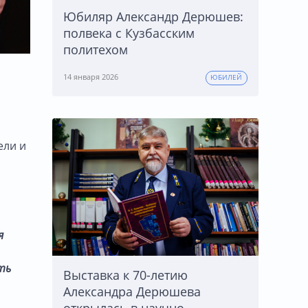
Юбиляр Александр Дерюшев:
полвека с Кузбасским
политехом
14 января 2026
ЮБИЛЕЙ
ели и
я
ть
Выставка к 70-летию
Александра Дерюшева