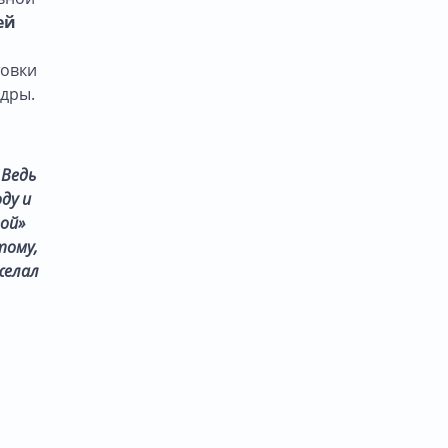
ей
товки
едры.
 Ведь
ду и
ой»
тому,
желал