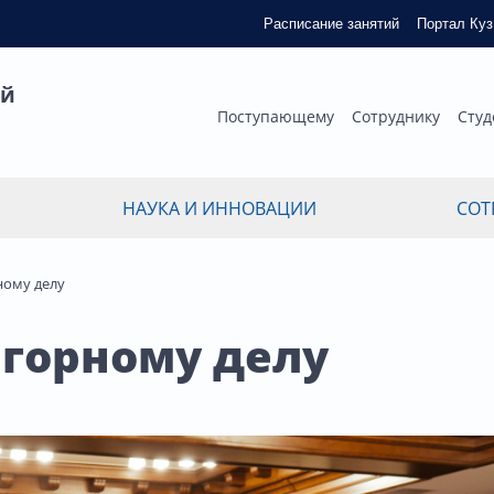
Расписание занятий
Портал Ку
ый
Поступающему
Сотруднику
Студ
НАУКА И ИННОВАЦИИ
СОТ
ному делу
 горному делу