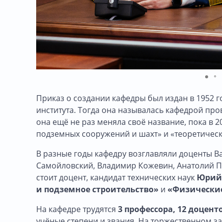
Приказ о создании кафедры был издан в 1952 г
института. Тогда она называлась кафедрой пр
она ещё не раз меняла своё название, пока в 
подземных сооружений и шахт» и «теоретическ
В разные годы кафедру возглавляли доценты В
Самойловский, Владимир Кожевин, Анатолий П
стоит доцент, кандидат технических наук
Юрий
и подземное строительство»
и
«Физические
На кафедре трудятся
3 профессора, 12 доцент
учёные степени и звания. На торжественном 