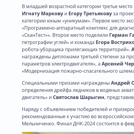
В младшей возрастной категории третье мест
Игнату Маркову
и
Егору Третьякову
за проек
категории юным «уникумам». Первое место экс
«Программно-аппаратный комплекс для диагно
«СканТест»». Второе место поделили
Герман Г
петрографии углей» и команда
Егора Вострик
робота-уборщика прилегающих территорий».
награждены дипломами третьей степени за пр
параметров электродвигателя», а
Арсений Че
«Модернизация пожарно-спасательного шлема
Специальными призами награждены
Андрей
определения дрейфа ледников в водяных аква
двигатель» и
Святослав Шарыгин
, представи
Наряду с объявлением победителей и призеров
рекомендованные к участию во всероссийском 
Мельниченко. Финал ДНК-2024 состоится в февр