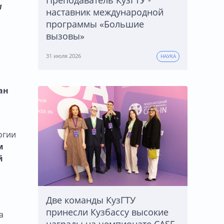
Преподаватель КузГТУ -
а
наставник международной
программы «Большие
вызовы»
31 июля 2026
НАУКА
ан
огии
м
й
Две команды КузГТУ
принесли Кузбассу высокие
а
награды на чемпионате CASE-