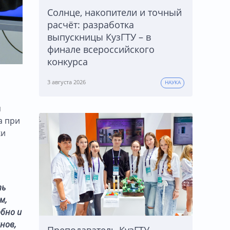
Солнце, накопители и точный
расчёт: разработка
выпускницы КузГТУ – в
финале всероссийского
конкурса
3 августа 2026
НАУКА
я
а при
ки
ть
м,
обно и
анов
,