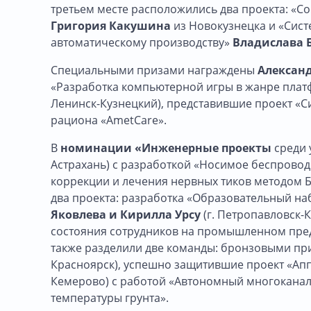
третьем месте расположились два проекта: «С
Григория Какушина
из Новокузнецка и «Сист
автоматическому производству»
Владислава 
Специальными призами награждены
Алексан
«Разработка компьютерной игры в жанре плат
Ленинск-Кузнецкий), представившие
проект «С
рациона «AmetCare».
В
номинации «Инженерные проекты
среди 
Астрахань) с разработкой «Носимое беспровод
коррекции и лечения нервных тиков методом Б
два проекта: разработка «Образовательный на
Яковлева и Кирилла Урсу
(г. Петропавловск-
состояния сотрудников на промышленном пр
также разделили две команды: бронзовыми пр
Красноярск), успешно защитившие проект «Апп
Кемерово) с работой «Автономный многоканал
температуры грунта».