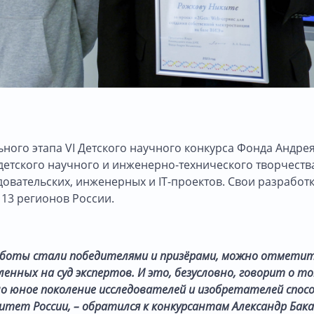
ьного этапа VI Детского научного конкурса Фонда Андре
детского научного и инженерно-технического творчеств
овательских, инженерных и IT-проектов. Свои разработ
13 регионов России.
работы стали победителями и призёрами, можно отмети
енных на суд экспертов. И это, безусловно, говорит о то
но юное поколение исследователей и изобретателей спос
тет России, – обратился к конкурсантам Александр Бак