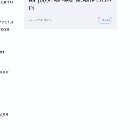
ющего
IN
27 июля 2026
мисты
НАУКА
тков
ен
овня
для
а