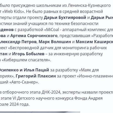
о было присуждено школьникам из Ленинска-Кузнецкого
т «Web Kids». Не было равных в средней возрастной
перты отдали проекту
Дарьи Бухтияровой
и
Дарьи Ры
стики знаний учащихся по технике безопасности
аденов
с разработкой «MiCoal - аппаратный комплекс дл
ова
и
Артема Сорочинского
, представившая «Разработ
Александр Петров
,
Марк Волошин
и
Максим Каширс
оект «Беспроводной датчик для мониторинга рабочих
ртан
и
Игорь Бобылев
– за инженерную разработку
 «Кибершлем спасателя».
Осипенко и Илья Пацай
за разработку «Маяк для
ториях»,
Григорий Плаксин
за проект «Ионно-плазмен
вший «Авто-Сканер».
 отборочного этапа ДНК-2024, эксперты назвали проект
этапе VI Детского научного конкурса Фонда Андрея
але 2024 года.