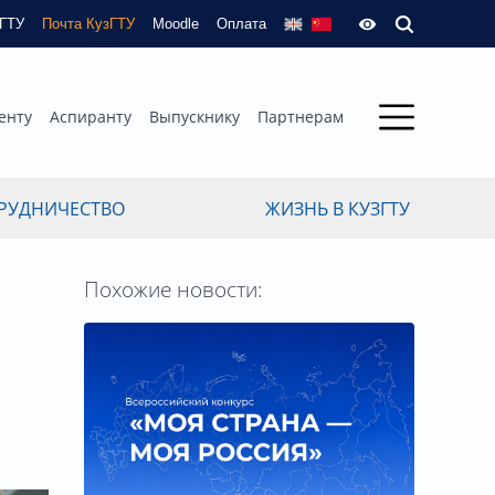
зГТУ
Почта КузГТУ
Moodle
Оплата
енту
Аспиранту
Выпускнику
Партнерам
РУДНИЧЕСТВО
ЖИЗНЬ В КУЗГТУ
Похожие новости: