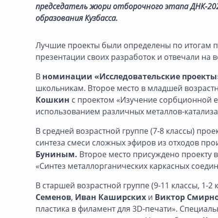
председатель жюри отборочного этапа ДНК-202
образования Кузбасса.
Лучшие проекты были определены по итогам п
презентации своих разработок и отвечали на 
В
номинации «Исследовательские проекты
школьникам. Второе место в младшей возрастно
Кошкин
с проектом «Изучение сорбционной е
использованием различных металлов-катализа
В средней возрастной группе (7-8 классы) про
синтеза смеси сложных эфиров из отходов про
Буниным.
Второе место
присуждено проекту 
«Синтез металлорганических каркасных соедин
В старшей возрастной группе (9-11 классы, 1-
Семенов
,
Иван Каширских
и
Виктор Смирн
пластика в филамент для 3D-печати». Специал