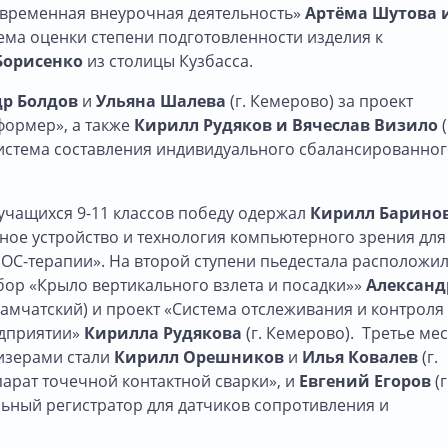
овременная внеурочная деятельность»
Артёма Шутова 
ема оценки степени подготовленности изделия к
Борисенко
из столицы Кузбасса.
др Болдов
и
Ульяна Шалева
(г. Кемерово) за проект
формер», а также
Кирилл Рудяков и Вячеслав Визило
(
истема составления индивидуального сбалансированно
учащихся 9-11 классов победу одержал
Кирилл
Барино
ное устройство и технология компьютерного зрения для
ОС-терапии». На второй ступени пьедестала расположи
бор «Крыло вертикального взлета и посадки»»
Александ
Камчатский) и проект «Система отслеживания и контроля
едприятии»
Кирилла
Рудякова
(г. Кемерово). Третье ме
изерами стали
Кирилл Орешников
и
Илья Ковалев
(г.
арат точечной контактной сварки», и
Евгений Егоров
(г
ьный регистратор для датчиков сопротивления и