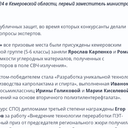
4 в Кемеровской области, первый заместитель министр
убличных защит, во время которых конкурсанты делали
вопросы экспертов.
»
все призовые места были присуждены кемеровским
й группе (5-6 классы) заняли
Ярослав Карпенко
и
Ром
мкости углеродных материалов, полученных с
торов в поле СВЧ-излучения».
ектом-победителем стала «Разработка уникальной технол
изводства капролактама и спирта», выполненная
Ивано
восьмиклассниц
Ирины Голиковой
и
Марии Киселево
ений на основе вторичного полиэтилентерефталата».
2 курс СПО) дипломами третьей степени награждены
Егор
ов
за работу «Внедрение технологии переработки ПЭТ-
ьный приз от председателя регионального жюри получил