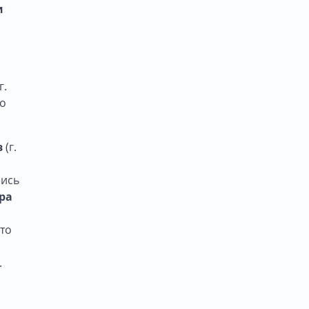
и
г.
го
в
(г.
лись
ра
сто
.