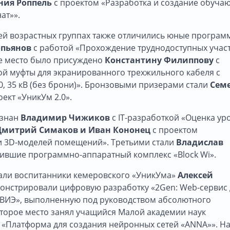
ния Роппель
с проектом «Разработка и создание обуча
ат»».
ей возрастных группах также отличились юные програм
опьянов
с работой «Прохождение труднодоступных учас
ое место было присуждено
Константину Филиппову
с
ой муфты для экранированного трехжильного кабеля с
, 35 кВ (без брони)». Бронзовыми призерами стали
Сем
ект «УникУм 2.0».
изнан
Владимир Чижиков
с IT-разработкой «Оценка ур
Дмитрий Симаков и Иван Кононец
с проектом
и 3D-моделей помещений». Третьими стали
Владислав
ившие программно-аппаратный комплекс «Block Wi».
тали воспитанники кемеровского «УникУма»
Алексей
монстрировали цифровую разработку «2Gen: Web-сервис 
е ВИЭ», выполненную под руководством абсолютного
Второе место занял учащийся Малой академии наук
 «Платформа для создания нейронных сетей «ANNA»». Н