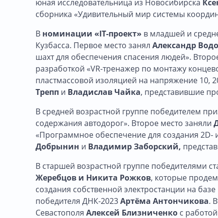
юная исследовательница из Новосибирска
Ксе
сборника «Удивительный мир системы координ
В
номинации «IT-проект»
в младшей и средн
Кузбасса. Первое место занял
Александр Вод
шахт для обеспечения спасения людей». Втор
разработкой «VR-тренажер по монтажу концев
пластмассовой изоляцией на напряжение 10, 20
Трепп
и
Владислав Чайка
, представившие про
В средней возрастной группе победителем пр
содержания автодорог». Второе место заняли
«Программное обеспечение для создания 2D- 
Добрынин
и
Владимир Заборский,
представ
В старшей возрастной группе победителями с
Жеребцов и Никита Рожков
, которые проде
создания собственной электростанции на баз
победителя ДНК-2023
Артёма Антончикова
. 
Севастополя
Алексей Близниченко
с работой